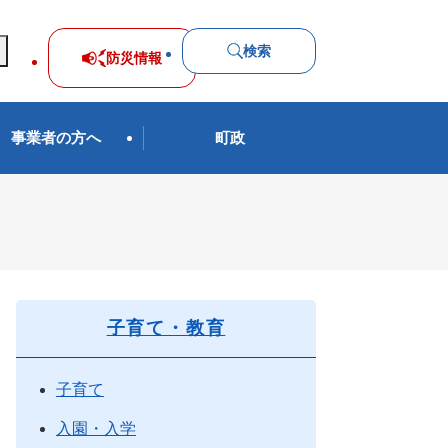
検索
防災
情報
事業者の方へ
町政
子育て・教育
子育て
入園・入学