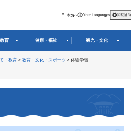
メニューを飛ばして本文へ
Other Languages
閲覧補助
本文へ
教育
健康・福祉
観光・文化
て・教育
>
教育・文化・スポーツ
>
体験学習