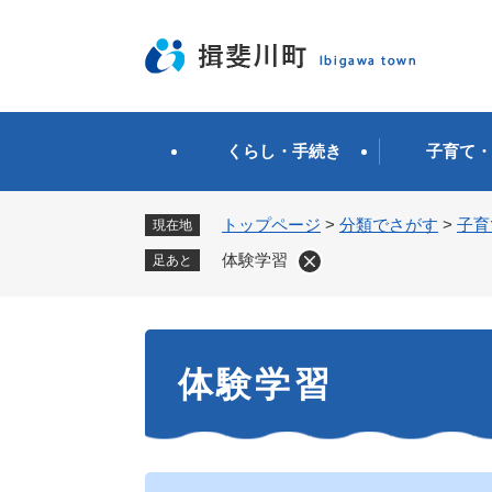
ペ
ー
ジ
の
先
頭
くらし・手続き
子育て・
で
す
。
トップページ
>
分類でさがす
>
子育
現在地
体験学習
足あと
本
体験学習
文