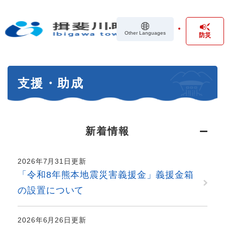
ペ
メニューを飛ばして本文へ
ー
ジ
Other Languages
防災
の
先
頭
で
本
す
支援・助成
文
。
新着情報
2026年7月31日更新
「令和8年熊本地震災害義援金」義援金箱
の設置について
2026年6月26日更新