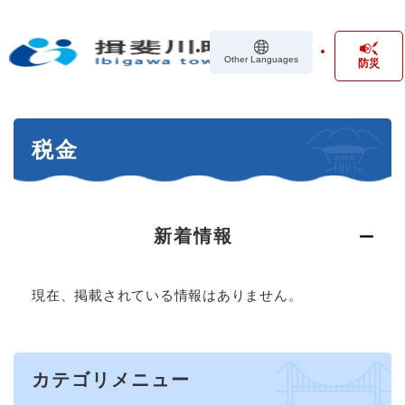
ペ
メニューを飛ばして本文へ
ー
ジ
Other Languages
防災
の
先
頭
で
本
す
税金
文
。
新着情報
現在、掲載されている情報はありません。
カテゴリメニュー