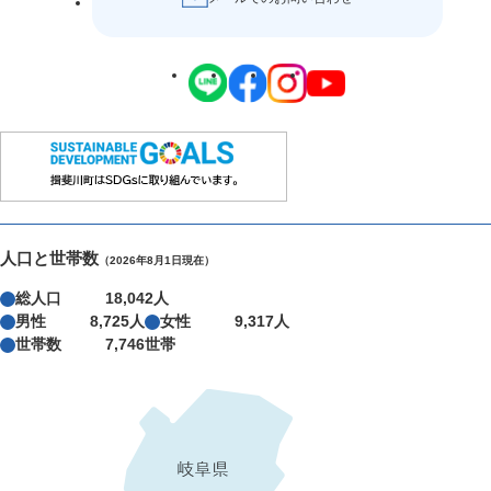
人口と世帯数
（2026年8月1日現在）
総人口
18,042人
男性
8,725人
女性
9,317人
世帯数
7,746世帯