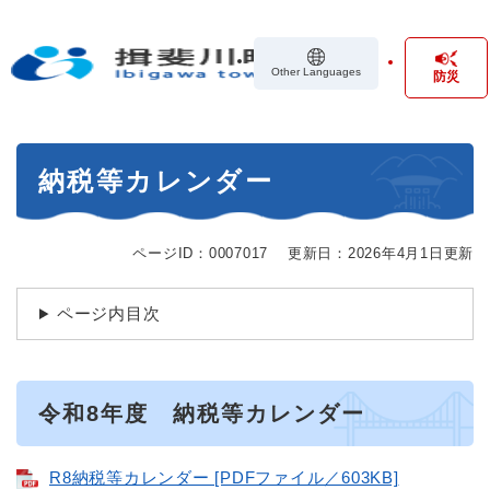
ペ
メニューを飛ばして本文へ
ー
ジ
Other Languages
防災
の
先
頭
で
本
す
納税等カレンダー
文
。
ページID：0007017
更新日：2026年4月1日更新
ページ内目次
令和8年度 納税等カレンダー
R8納税等カレンダー [PDFファイル／603KB]