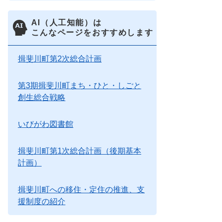
AI（人工知能）は
こんなページをおすすめします
揖斐川町第2次総合計画
第3期揖斐川町まち・ひと・しごと
創生総合戦略
いびがわ図書館
揖斐川町第1次総合計画（後期基本
計画）
揖斐川町への移住・定住の推進、支
援制度の紹介