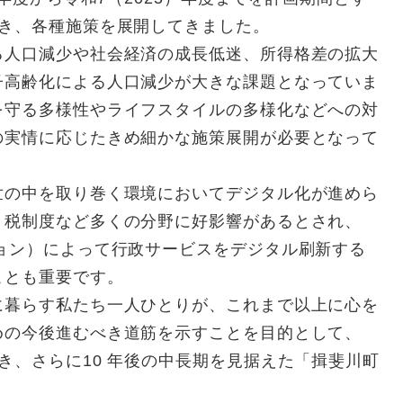
づき、各種施策を展開してきました。
人口減少や社会経済の成長低迷、所得格差の拡大
子高齢化による人口減少が大きな課題となっていま
を守る多様性やライフスタイルの多様化などへの対
の実情に応じたきめ細かな施策展開が必要となって
の中を取り巻く環境においてデジタル化が進めら
・税制度など多くの分野に好影響があるとされ、
ョン）によって行政サービスをデジタル刷新する
ことも重要です。
暮らす私たち一人ひとりが、これまで以上に心を
めの今後進むべき道筋を示すことを目的として、
き、さらに10 年後の中長期を見据えた「揖斐川町