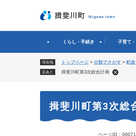
ペ
ー
ジ
の
先
頭
くらし・手続き
子育て・
で
す
。
トップページ
>
分類でさがす
>
町政
現在地
揖斐川町第3次総合計画
足あと
本
揖斐川町第3次総
文
ページID：00071