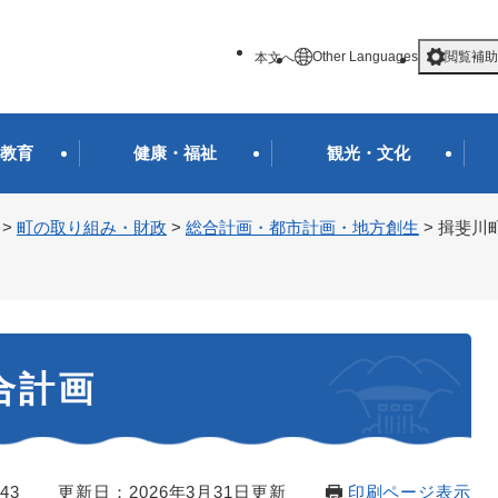
メニューを飛ばして本文へ
Other Languages
閲覧補助
本文へ
教育
健康・福祉
観光・文化
>
町の取り組み・財政
>
総合計画・都市計画・地方創生
>
揖斐川
合計画
43
更新日：2026年3月31日更新
印刷ページ表示