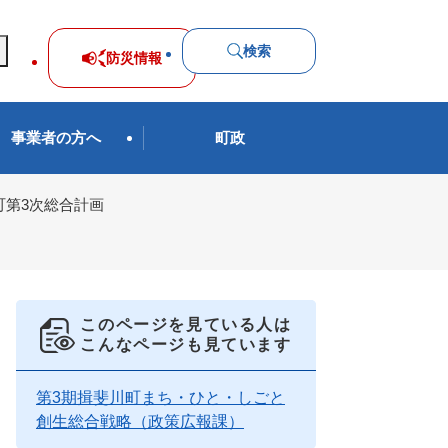
検索
防災
情報
事業者の方へ
町政
町第3次総合計画
このページを見ている人は
こんなページも見ています
第3期揖斐川町まち・ひと・しごと
創生総合戦略（政策広報課）