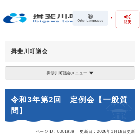
ペ
メニューを飛ばして本文へ
ー
ジ
Other Languages
防災
の
先
頭
で
す
揖斐川町議会
。
揖斐川町議会メニュー
本
令和3年第2回 定例会【一般質
文
問】
ページID：0001939
更新日：2026年1月19日更新