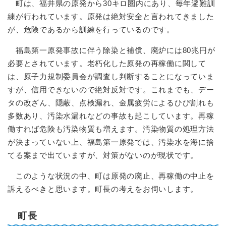
町は、福井県の原発から30キロ圏内にあり、毎年避難訓
練が行われています。原発は絶対安全と言われてきました
が、危険であるから訓練を行っているのです。
福島第一原発事故に伴う除染と補償、廃炉には80兆円が
必要とされています。老朽化した原発の再稼働に関して
は、原子力規制委員会が調査し判断することになっていま
すが、信用できないので絶対反対です。これまでも、デー
タの改ざん、隠蔽、点検漏れ、金属疲労によるひび割れも
多数あり、汚染水漏れなどの事故も起こしています。再稼
働すれば危険も汚染物質も増えます。汚染物質の処理方法
が決まっていない上、福島第一原発では、汚染水を海に捨
てる案まで出ていますが、対策がないのが現状です。
このような状況の中、町は原発の廃止、再稼働の中止を
訴えるべきと思います。町長の考えをお伺いします。
町長