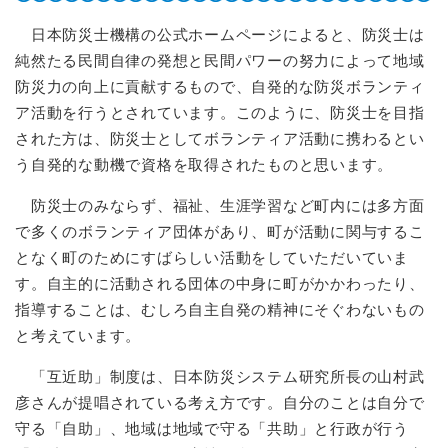
日本防災士機構の公式ホームページによると、防災士は
純然たる民間自律の発想と民間パワーの努力によって地域
防災力の向上に貢献するもので、自発的な防災ボランティ
ア活動を行うとされています。このように、防災士を目指
された方は、防災士としてボランティア活動に携わるとい
う自発的な動機で資格を取得されたものと思います。
防災士のみならず、福祉、生涯学習など町内には多方面
で多くのボランティア団体があり、町が活動に関与するこ
となく町のためにすばらしい活動をしていただいていま
す。自主的に活動される団体の中身に町がかかわったり、
指導することは、むしろ自主自発の精神にそぐわないもの
と考えています。
「互近助」制度は、日本防災システム研究所長の山村武
彦さんが提唱されている考え方です。自分のことは自分で
守る「自助」、地域は地域で守る「共助」と行政が行う