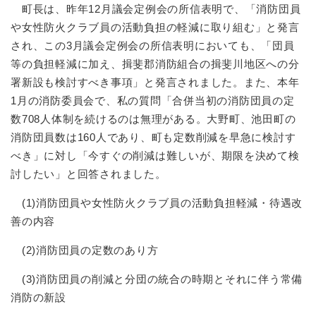
町長は、昨年12月議会定例会の所信表明で、「消防団員
や女性防火クラブ員の活動負担の軽減に取り組む」と発言
され、この3月議会定例会の所信表明においても、「団員
等の負担軽減に加え、揖斐郡消防組合の揖斐川地区への分
署新設も検討すべき事項」と発言されました。また、本年
1月の消防委員会で、私の質問「合併当初の消防団員の定
数708人体制を続けるのは無理がある。大野町、池田町の
消防団員数は160人であり、町も定数削減を早急に検討す
べき」に対し「今すぐの削減は難しいが、期限を決めて検
討したい」と回答されました。
(1)消防団員や女性防火クラブ員の活動負担軽減・待遇改
善の内容
(2)消防団員の定数のあり方
(3)消防団員の削減と分団の統合の時期とそれに伴う常備
消防の新設