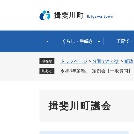
ペ
ー
ジ
の
先
頭
くらし・手続き
子育て・
で
す
。
トップページ
>
分類でさがす
>
町政
現在地
令和3年第6回 定例会【一般質問】
足あと
揖斐川町議会