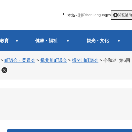
メニューを飛ばして本文へ
Other Languages
閲覧補助
本文へ
教育
健康・福祉
観光・文化
>
町議会・委員会
>
揖斐川町議会
>
揖斐川町議会
>
令和3年第6