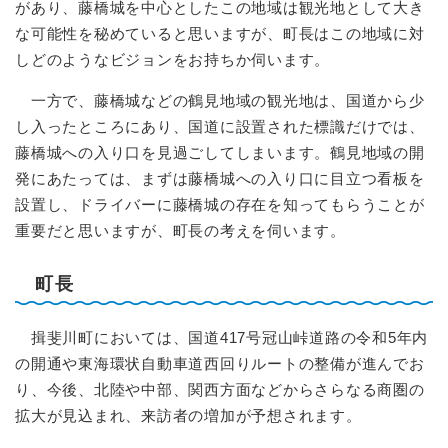
があり、藤橋城を中心としたこの地域は観光地として大き
な可能性を秘めていると思いますが、町長はこの地域に対
しどのようなビジョンをお持ちか伺います。
一方で、藤橋城などの鶴見地域の観光地は、国道から少
し入ったところにあり、国道に設置された標識だけでは、
藤橋城への入り口を見過ごしてしまいます。鶴見地域の開
発にあたっては、まずは藤橋城への入り口に目立つ看板を
設置し、ドライバーに藤橋城の存在を知ってもらうことが
重要だと思いますが、町長の考えを伺います。
町長
揖斐川町においては、国道417号冠山峠道路の令和5年内
の開通や東海環状自動車道西回りルートの整備が進んでお
り、今後、北陸や中部、関西方面などからさらなる商圏の
拡大が見込まれ、来訪者の増加が予想されます。