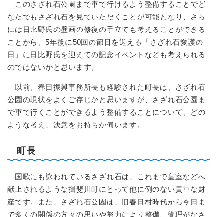
このさざれ石公園まで車で行けるよう整備することでど
なたでもさざれ石を見ていただくことが可能となり、さら
には日比野氏の壁画の修復の手立ても考えることができる
ことから、5年後に50回の節目を迎える「さざれ石愛護の
日」に日比野氏を迎えての記念イベントなども考えられる
のではないかと思います。
以前、春日振興事務所長も経験された町長は、さざれ石
公園の現状をよくご存じかと思いますが、さざれ石公園ま
で車で行くことができるよう整備することについて、どの
ような考え、決意をお持ちか伺います。
町長
国歌にも詠われているさざれ石は、これまで皇室などへ
献上されるような揖斐川町にとって他に例のない貴重な財
産です。また、さざれ石公園は、旧春日村時代から今日ま
で多くの関係の方々の思いや努力により整備、管理がなさ