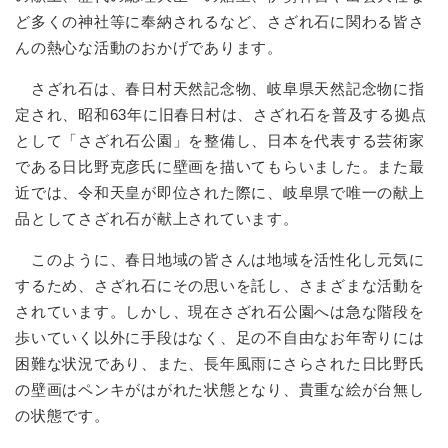
ど多くの神社等に奉納されるなど、さざれ石に関わる皆さ
んの熱心な活動のおかげであります。
さざれ石は、春日村天然記念物、岐阜県天然記念物に指
定され、昭和63年に旧春日村は、さざれ石を普及する拠点
として「さざれ石公園」を整備し、日本を代表する芸術家
である日比野克彦氏に壁画を描いてもらいました。また最
近では、令和天皇が即位された際に、岐阜県で唯一の献上
品としてさざれ石が献上されています。
このように、春日地域の皆さんは地域を活性化し元気に
するため、さざれ石にその思いを託し、さまざまな活動を
されています。しかし、現在さざれ石公園へは急な階段を
歩いていく以外に手段はなく、足の不自由なお年寄りには
困難な状況であり、また、長年風雨にさらされた日比野氏
の壁画はペンキがはがれた状態となり、貴重な絵が台無し
の状態です。