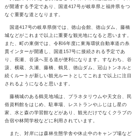
が開通する予定であり、国道417号が岐阜県と福井県をつ
なぐ重要な道となります。
国道417号の岐阜県側では、徳山会館、徳山ダム、藤橋
城などがこれまで以上に重要な観光地になると思います。
また、町の東側では、令和6年度に東海環状自動車道の糸
貫インターが開通し、国道157号に接続される予定であ
り、長瀬、谷汲へ至る道が便利になります。すなわち、谷
汲、横蔵、久瀬、藤橋、鶴見、徳山ダム、冠山トンネルと
続くルートが新しい観光ルートとしてこれまで以上に注目
されるようになると思います。
藤橋城のある鶴見地域は、プラネタリウムや天文台、民
俗資料館をはじめ、駐車場、レストランやふじはし星の
家、水と森の学習館などがあり、観光だけでなくクラブの
合宿や林間学校などに利用されています。
また、対岸には森林生態学舎や休止中のキャンプ場など