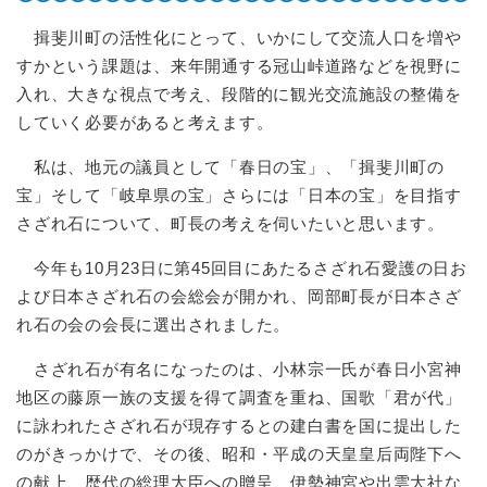
揖斐川町の活性化にとって、いかにして交流人口を増や
すかという課題は、来年開通する冠山峠道路などを視野に
入れ、大きな視点で考え、段階的に観光交流施設の整備を
していく必要があると考えます。
私は、地元の議員として「春日の宝」、「揖斐川町の
宝」そして「岐阜県の宝」さらには「日本の宝」を目指す
さざれ石について、町長の考えを伺いたいと思います。
今年も10月23日に第45回目にあたるさざれ石愛護の日お
よび日本さざれ石の会総会が開かれ、岡部町長が日本さざ
れ石の会の会長に選出されました。
さざれ石が有名になったのは、小林宗一氏が春日小宮神
地区の藤原一族の支援を得て調査を重ね、国歌「君が代」
に詠われたさざれ石が現存するとの建白書を国に提出した
のがきっかけで、その後、昭和・平成の天皇皇后両陛下へ
の献上、歴代の総理大臣への贈呈、伊勢神宮や出雲大社な