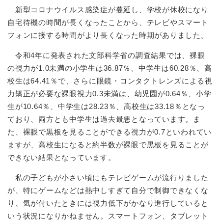
新型コロナウイルス感染症が蔓延し、学校が休校になり
自宅待機の時間が長くなったことから、テレビやスマート
フォンに接する時間がより長くなった時期がありました。
令和4年に発表された文部科学省の調査結果では、裸眼
の視力が1.0未満の小学生は36.87％、中学生は60.28％、高
校生は64.41％で、さらに眼鏡・コンタクトレンズによる視
力矯正が必要な裸眼視力0.3未満は、幼児園が0.64％、小学
生が10.64％、中学生は28.23％、高校生は33.18％となっ
ており、両方とも中学生は過去最悪となっています。ま
た、裸眼で黒板を見ることができる視力が0.7といわれてい
ますが、高校生になると約半数が裸眼で黒板を見ることが
できない結果となっています。
私の子どもが小さい頃にもテレビゲームが流行りました
が、特にゲームなどは熱中しすぎて自分で制御できなくな
り、気が付いたときには視力低下がかなり進行していると
いう状況になりかねません。スマートフォン、タブレット