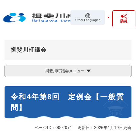
ペ
メニューを飛ばして本文へ
ー
ジ
Other Languages
防災
の
先
頭
で
す
揖斐川町議会
。
揖斐川町議会メニュー
本
令和4年第8回 定例会【一般質
文
問】
ページID：0002071
更新日：2026年1月19日更新