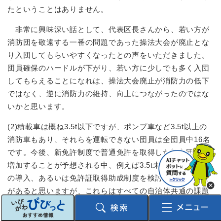
たということはありません。
非常に興味深い話として、代表区長さんから、若い方が
消防団を敬遠する一番の問題であった操法大会が廃止とな
り入団してもらいやすくなったとの声をいただきました。
団員確保のハードルが下がり、若い方に少しでも多く入団
してもらえることになれは、操法大会廃止が消防力の低下
ではなく、逆に消防力の維持、向上につながったのではな
いかと思います。
(2)積載車は概ね3.5t以下ですが、ポンプ車など3.5t以上の
消防車もあり、それらを運転できない団員は全団員中16名
です。今後、新免許制度で普通免許を取得した新入団員が
増加することが予想される中、例えば3.5t未満のポンプ車
の導入、あるいは免許証取得助成制度を検討していく必要
があると思いますが、これらはすべての自治体共通の課題
ですので、今後、全国的に対応策が出てくると思われるこ
とから、それらを参考に対応を検討します。