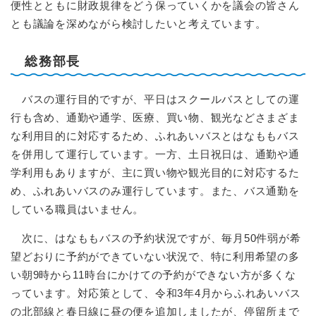
便性とともに財政規律をどう保っていくかを議会の皆さん
とも議論を深めながら検討したいと考えています。
総務部長
バスの運行目的ですが、平日はスクールバスとしての運
行も含め、通勤や通学、医療、買い物、観光などさまざま
な利用目的に対応するため、ふれあいバスとはなももバス
を併用して運行しています。一方、土日祝日は、通勤や通
学利用もありますが、主に買い物や観光目的に対応するた
め、ふれあいバスのみ運行しています。また、バス通勤を
している職員はいません。
次に、はなももバスの予約状況ですが、毎月50件弱が希
望どおりに予約ができていない状況で、特に利用希望の多
い朝9時から11時台にかけての予約ができない方が多くな
っています。対応策として、令和3年4月からふれあいバス
の北部線と春日線に昼の便を追加しましたが、停留所まで