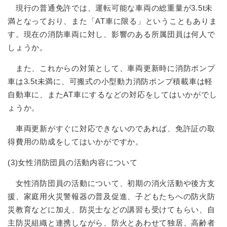
現行の普通免許では、運転可能な車両の総重量が3.5t未
満となっており、また「AT車に限る」ということもありま
す。現在の消防車両に対し、影響のある所属団員は何人で
しょうか。
また、これからの対策として、車両更新時に消防ポンプ
車は3.5t未満に、可搬式の小型動力消防ポンプ積載車は軽
自動車に、またAT車にするなどの対応をしてはいかがでし
ょうか。
車両更新がすぐに対応できないのであれば、免許証の取
得費用の助成をしてはいかがですか。
(3)女性消防団員の活動内容について
女性消防団員の活動について、初期の消火活動や後方支
援、家庭用火災警報器の普及促進、子どもたちへの防火防
災教育などに加え、防災士などの講習も受けてもらい、自
主防災組織と連携しながら、防火とあわせて独居、高齢者