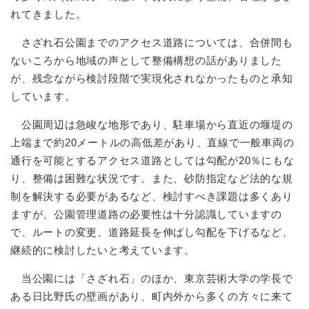
れてきました。
さざれ石公園までのアクセス道路については、合併間も
ないころから地域の声として整備構想の話がありました
が、残念ながら検討段階で実現化されなかったものと承知
しています。
公園周辺は急峻な地形であり、駐車場から直近の堰堤の
上端まで約20メートルの高低差があり、直線で一般車両の
通行を可能とするアクセス道路としては勾配が20％にもな
り、整備は困難な状況です。また、砂防指定など法的な規
制を解決する必要があるなど、検討すべき課題は多くあり
ますが、公園管理道路の必要性は十分認識していますの
で、ルートの変更、道路延長を伸ばし勾配を下げるなど、
継続的に検討したいと考えています。
当公園には「さざれ石」のほか、東京芸術大学の学長で
ある日比野氏の壁画があり、町内外から多くの方々に来て