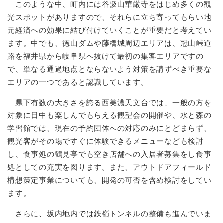
このような中、町内には谷汲山華厳寺をはじめ多くの観
光スポットがありますので、それらに立ち寄ってもらい地
元経済への効果に結び付けていくことが重要だと考えてい
ます。中でも、徳山ダムや藤橋城周辺エリアは、冠山峠道
路を福井県から岐阜県へ抜けて最初の集客エリアですの
で、単なる通過地点とならないよう対策を講ずべき重要な
エリアの一つであると認識しています。
県下有数の大きさを誇る西美濃天文台では、一般の方を
対象に日中も楽しんでもらえる観望会の開催や、水と森の
学習館では、現在の予約団体への対応のみにとどまらず、
観光客がその場ですぐに体験できるメニューなども検討
し、食事処の鶴見亭でも空き店舗への入居者募集をし食事
処としての充実を図ります。また、アウトドアフィールド
構想策定事業についても、開発の可否を含め検討をしてい
ます。
さらに、坂内地内では鉄嶺トンネルの整備も進んでいま