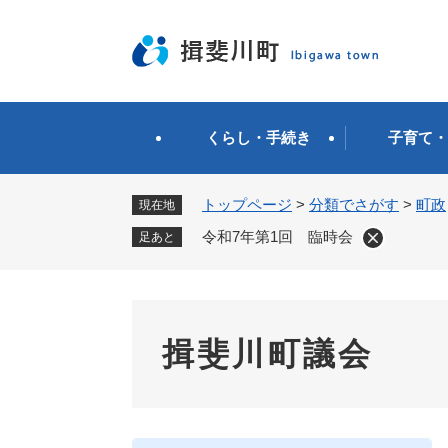
ペ
ー
ジ
の
先
頭
くらし・手続き
子育て・
で
す
。
トップページ
>
分類でさがす
>
町政
現在地
令和7年第1回 臨時会
足あと
揖斐川町議会