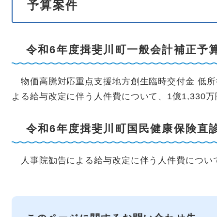
予算案件
令和6年度揖斐川町一般会計補正予
物価高騰対応重点支援地方創生臨時交付金 低所
よる給与改定に伴う人件費について、1億1,330
令和6年度揖斐川町国民健康保険直
人事院勧告による給与改定に伴う人件費について