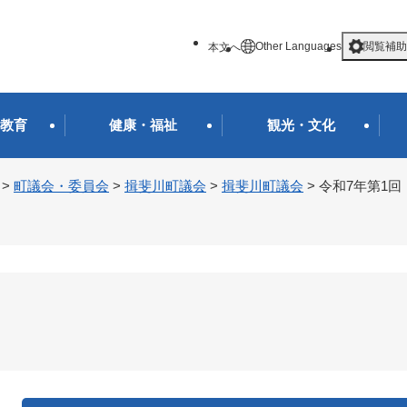
メニューを飛ばして本文へ
Other Languages
閲覧補助
本文へ
教育
健康・福祉
観光・文化
>
町議会・委員会
>
揖斐川町議会
>
揖斐川町議会
>
令和7年第1回