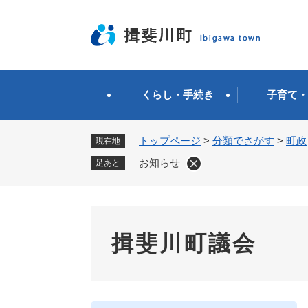
ペ
ー
ジ
の
先
頭
くらし・手続き
子育て・
で
す
。
トップページ
>
分類でさがす
>
町政
現在地
お知らせ
足あと
揖斐川町議会