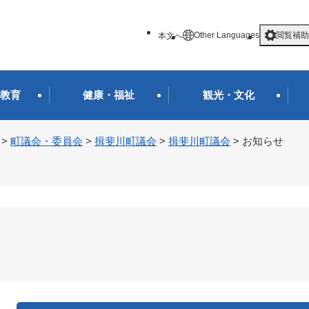
メニューを飛ばして本文へ
Other Languages
閲覧補助
本文へ
教育
健康・福祉
観光・文化
>
町議会・委員会
>
揖斐川町議会
>
揖斐川町議会
>
お知らせ