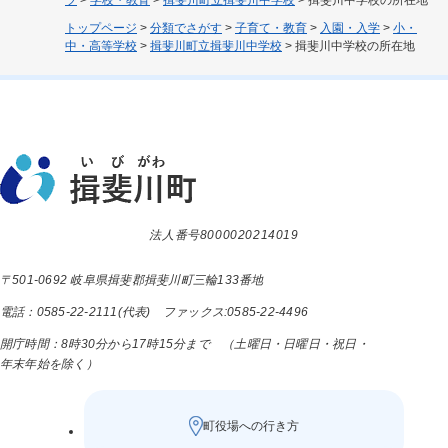
トップページ
>
分類でさがす
>
子育て・教育
>
入園・入学
>
小・
中・高等学校
>
揖斐川町立揖斐川中学校
>
揖斐川中学校の所在地
法人番号8000020214019
〒501-0692 岐阜県揖斐郡揖斐川町三輪133番地
電話：0585-22-2111(代表) ファックス:0585-22-4496
開庁時間：8時30分から17時15分まで （土曜日・日曜日・祝日・
年末年始を除く）
町役場への行き方