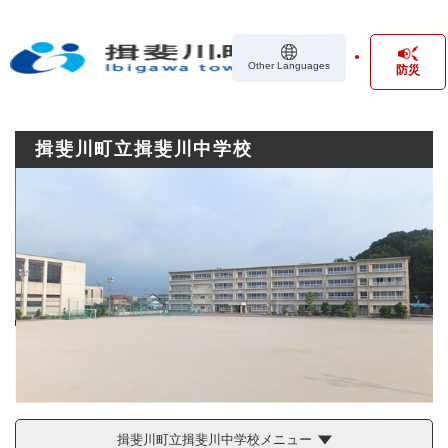
ペ
メニューを飛ばして本文へ
ー
ジ
Other Languages
防災
の
先
頭
で
揖斐川町立揖斐川中学校
す
。
揖斐川町立揖斐川中学校メニュー