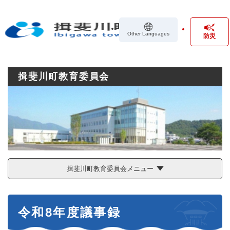
ペ
メニューを飛ばして本文へ
ー
ジ
Other Languages
防災
の
先
頭
で
揖斐川町教育委員会
す
。
揖斐川町教育委員会メニュー
本
令和8年度議事録
文