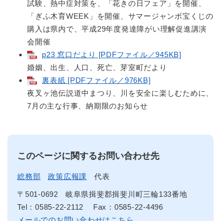
試験、熱中症対策を、「花きの日フェア」を開催、
「ぎふ木育WEEK」を開催、サマージャンボ宝くじの
購入は県内で、平成29年度発達障がい理解促進講演
会開催
p23 窓口だより [PDFファイル／945KB]
婚姻、出生、人口、死亡、芽室町だより
裏表紙 [PDFファイル／976KB]
夜叉ヶ池伝説道中まつり、川を安全に楽しむために、
7月の主な行事、納期限のお知らせ
このページに関するお問い合わせ先
総務部
政策広報課
代表
〒501-0692
岐阜県揖斐郡揖斐川町三輪133番地
Tel：0585-22-2112
Fax：0585-22-4496
メールでのお問い合わせはこちら