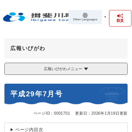
ペ
メニューを飛ばして本文へ
ー
ジ
Other Languages
防災
の
先
頭
で
す
広報いびがわ
。
広報いびがわメニュー
本
平成29年7月号
文
ページID：0001701
更新日：2026年1月19日更新
ページ内目次