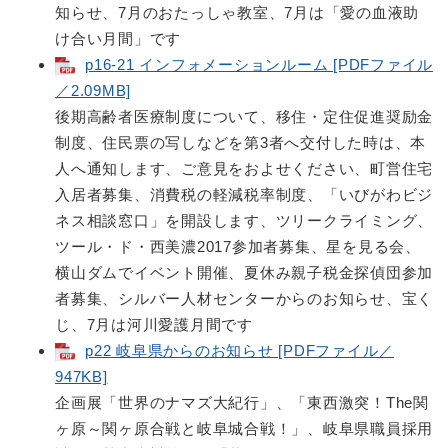
知らせ、7月のおたっしゃ教室、7月は「愛の血液助
け合い月間」です
p16-21 インフォメーションルーム [PDFファイル
／2.09MB]
後期高齢者医療制度について、移住・定住促進奨励金
制度、住民票の写しなどを第3者へ交付した時は、本
人へ通知します、ご意見をおよせください、町営住宅
入居者募集、消費税の軽減税率制度、「いびがわビジ
ネス相談窓口」を開設します、ツリークライミング、
ツール・ド・西美濃2017参加者募集、星を見る会、
横山ダムでイベント開催、夏休み親子税金探偵団参加
者募集、シルバー人材センターからのお知らせ、宝く
じ、7月は河川愛護月間です
p22 岐阜県からのお知らせ [PDFファイル／
947KB]
企画展「世界のナマズ大紀行」、「東西激突！The関
ヶ原～関ヶ原合戦と岐阜城合戦！」、岐阜県職員採用