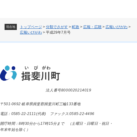
トップページ
>
分類でさがす
>
町政
>
広報・広聴
>
広報いびがわ
>
現在地
広報いびがわ
>
平成29年7月号
法人番号8000020214019
〒501-0692 岐阜県揖斐郡揖斐川町三輪133番地
電話：0585-22-2111(代表) ファックス:0585-22-4496
開庁時間：8時30分から17時15分まで （土曜日・日曜日・祝日・
年末年始を除く）