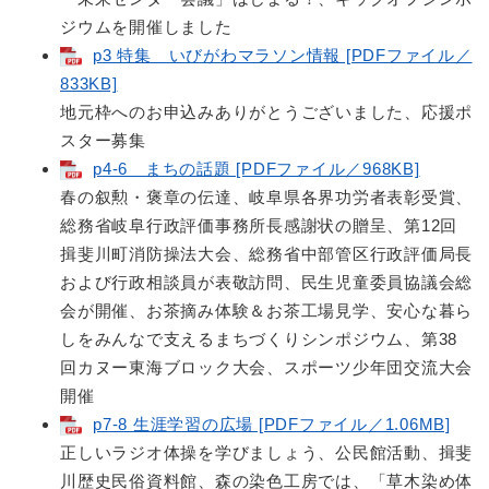
ジウムを開催しました
p3 特集 いびがわマラソン情報 [PDFファイル／
833KB]
地元枠へのお申込みありがとうございました、応援ポ
スター募集
p4-6 まちの話題 [PDFファイル／968KB]
春の叙勲・褒章の伝達、岐阜県各界功労者表彰受賞、
総務省岐阜行政評価事務所長感謝状の贈呈、第12回
揖斐川町消防操法大会、総務省中部管区行政評価局長
および行政相談員が表敬訪問、民生児童委員協議会総
会が開催、お茶摘み体験＆お茶工場見学、安心な暮ら
しをみんなで支えるまちづくりシンポジウム、第38
回カヌー東海ブロック大会、スポーツ少年団交流大会
開催
p7-8 生涯学習の広場 [PDFファイル／1.06MB]
正しいラジオ体操を学びましょう、公民館活動、揖斐
川歴史民俗資料館、森の染色工房では、「草木染め体