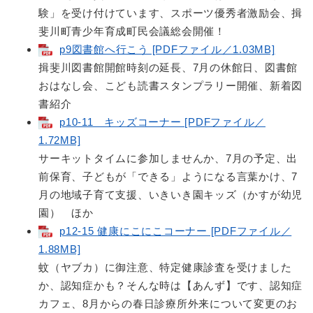
験」を受け付けています、スポーツ優秀者激励会、揖
斐川町青少年育成町民会議総会開催！
p9図書館へ行こう [PDFファイル／1.03MB]
揖斐川図書館開館時刻の延長、7月の休館日、図書館
おはなし会、こども読書スタンプラリー開催、新着図
書紹介
p10-11 キッズコーナー [PDFファイル／
1.72MB]
サーキットタイムに参加しませんか、7月の予定、出
前保育、子どもが「できる」ようになる言葉かけ、7
月の地域子育て支援、いきいき園キッズ（かすが幼児
園） ほか
p12-15 健康にこにこコーナー [PDFファイル／
1.88MB]
蚊（ヤブカ）に御注意、特定健康診査を受けました
か、認知症かも？そんな時は【あんず】です、認知症
カフェ、8月からの春日診療所外来について変更のお