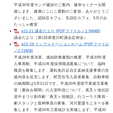
平成30年度ヤング健診のご案内、健幸セミナーを開
催します、健康にこにこ運動のご参加、ありがとうご
ざいました、認知症カフェ、失語症カフェ、5月のお
たっしゃ教室
p11-21 議会だより [PDFファイル／1.94MB]
議会だより（第1回揖斐川町議会定例会）
p22-29 インフォメーションルーム [PDFファイル
／2.72MB]
平成28年度決算、連結財務書類の概要、平成30年度
人事異動、平成31年度採用職員募集について、臨時
職員を募集します、運転免許証自主返納支援事業の支
援内容を拡充します、町営住宅入居者募集、自動車税
の納期限は5月31日です、平成30年度留守家庭児童教
室（夏休み期間）の入室申請について、夜叉ヶ池伝説
道中まつり創作劇「夜叉ヶ池物語」のコーラス隊員・
劇スタッフと龍神隊員の募集、河川愛護モニターを募
集します、平成30年工業統計を実施します、平成30