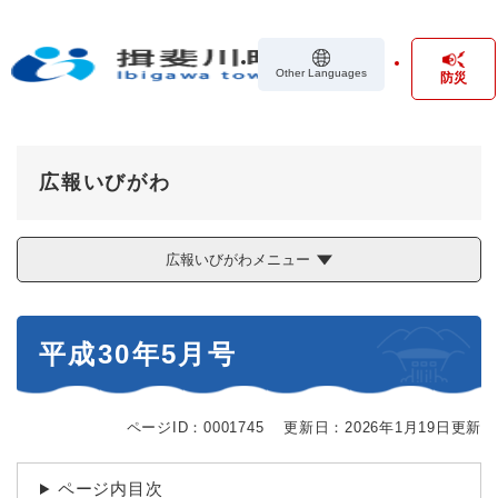
ペ
メニューを飛ばして本文へ
ー
ジ
Other Languages
防災
の
先
頭
で
す
広報いびがわ
。
広報いびがわメニュー
本
平成30年5月号
文
ページID：0001745
更新日：2026年1月19日更新
ページ内目次