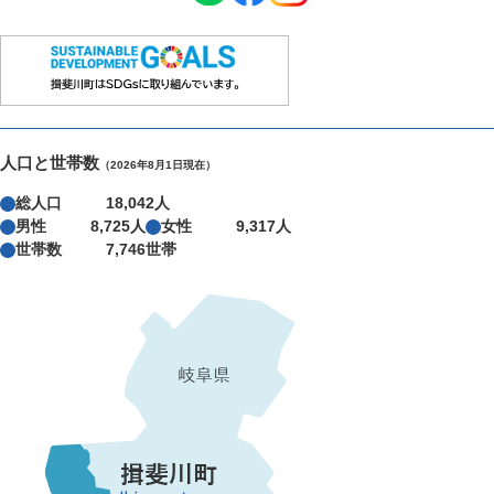
人口と世帯数
（2026年8月1日現在）
総人口
18,042人
男性
8,725人
女性
9,317人
世帯数
7,746世帯