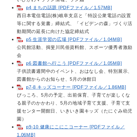
p4 まちの話題 [PDFファイル／1.57MB]
西日本電信電話(株)岐阜支店と「特設公衆電話の設置
等に関する覚書」締結式、「イビデンの森」づくり活
動期間の延長に向けた協定締結式
p5 生涯学習の広場 [PDFファイル／1.04MB]
公民館活動、揖斐川民俗資料館、スポーツ優秀者激励
会
p6 図書館へ行こう [PDFファイル／1.05MB]
子供読書週間中のイベント、おはなし会、特別展示、
図書館からのお知らせ、5月の休館日
p7-8 キッズコーナー [PDFファイル／1.86MB]
ぴっころ、5月の予定、出前保育、子育てが楽しくな
る親子のかかわり、5月の地域子育て支援、子育て支
援センター開館日、いきいき園キッズ（たにぐみ幼児
園）
p9-10 健康にこにこコーナー [PDFファイル／
1.06MB]