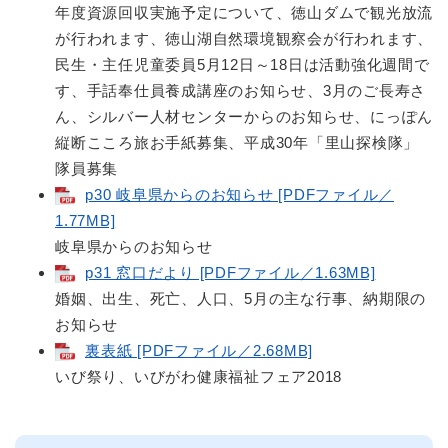
年度資源回収実施予定について、徳山ダムで観光放流
が行われます、徳山湖自然環境観察会が行われます、
民生・主任児童委員5月12日～18日は活動強化週間で
す、手話奉仕員養成講座のお知らせ、3月のご長寿さ
ん、シルバー人材センターからのお知らせ、にっぽん
縦断こころ旅お手紙募集、平成30年「里山探検隊」
隊員募集
p30 岐阜県からのお知らせ [PDFファイル／
1.77MB]
岐阜県からのお知らせ
p31 窓口だより [PDFファイル／1.63MB]
婚姻、出生、死亡、人口、5月の主な行事、納期限の
お知らせ
裏表紙 [PDFファイル／2.68MB]
いび祭り、いびがわ健康福祉フェア2018