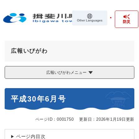
ペ
メニューを飛ばして本文へ
ー
ジ
Other Languages
防災
の
先
頭
で
す
広報いびがわ
。
広報いびがわメニュー
本
平成30年6月号
文
ページID：0001750
更新日：2026年1月19日更新
ページ内目次