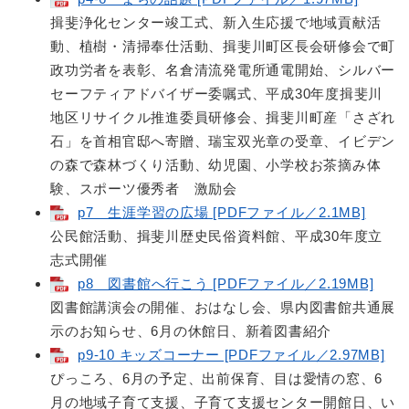
揖斐浄化センター竣工式、新入生応援で地域貢献活
動、植樹・清掃奉仕活動、揖斐川町区長会研修会で町
政功労者を表彰、名倉清流発電所通電開始、シルバー
セーフティアドバイザー委嘱式、平成30年度揖斐川
地区リサイクル推進委員研修会、揖斐川町産「さざれ
石」を首相官邸へ寄贈、瑞宝双光章の受章、イビデン
の森で森林づくり活動、幼児園、小学校お茶摘み体
験、スポーツ優秀者 激励会
p7 生涯学習の広場 [PDFファイル／2.1MB]
公民館活動、揖斐川歴史民俗資料館、平成30年度立
志式開催
p8 図書館へ行こう [PDFファイル／2.19MB]
図書館講演会の開催、おはなし会、県内図書館共通展
示のお知らせ、6月の休館日、新着図書紹介
p9-10 キッズコーナー [PDFファイル／2.97MB]
ぴっころ、6月の予定、出前保育、目は愛情の窓、6
月の地域子育て支援、子育て支援センター開館日、い