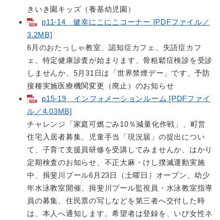
きいき園キッズ（養基幼児園）
p11-14 健幸にこにこコーナー [PDFファイル／
3.2MB]
6月のおたっしゃ教室、認知症カフェ、失語症カフ
ェ、特定健康診査が始まります、骨粗鬆症検診を受診
しませんか、5月31日は「世界禁煙デー」です、予防
接種実施医療機関変更（廃止）のお知らせ
p15-19 インフォメーションルーム [PDFファイ
ル／4.03MB]
チャレンジ「家庭可燃ごみ10％減量化作戦」、町営
住宅入居者募集、児童手当「現況届」の提出につい
て、子育て支援員研修を受講してみませんか、はかり
定期検査のお知らせ、不正大麻・けし撲滅運動実施
中、揖斐川プール6月23日（土曜日）オープン、幼少
年水泳教室開催、揖斐川プール監視員・水泳教室指導
員の募集、住民票の写しなどを第三者へ交付した時
は、本人へ通知します。希望者は登録を、いび女性ネ