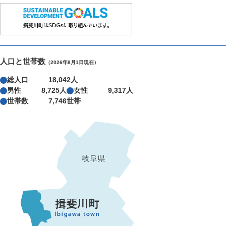
人口と世帯数
（2026年8月1日現在）
総人口
18,042人
男性
8,725人
女性
9,317人
世帯数
7,746世帯