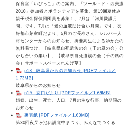
保育室「いびっこ」のご案内、「ツール・ド・西美濃
2018」参加者とボランティアを募集、第19回夏休み
親子税金探偵団団員を募集！、7月は「河川愛護月
間」です、7月は「愛の血液助け合い月間」です、友
好都市芽室町だより、5月のご長寿さん、シルバー人
材センターからのお知らせ、揖斐高生によるゆかたの
無料着つけ、【岐阜県自死遺族の会（千の風の会）分
かち合いの集い】、【岐阜県自死遺族の会（千の風の
会）サポートスペースれんげ草】
p18 岐阜県からのお知らせ [PDFファイル／
1.73MB]
岐阜県からのお知らせ
p19 窓口だより [PDFファイル／1.69MB]
婚姻、出生、死亡、人口、7月の主な行事、納期限の
お知らせ
裏表紙 [PDFファイル／1.63MB]
第30回夜叉ヶ池伝説道中まつり、みんなでつくる