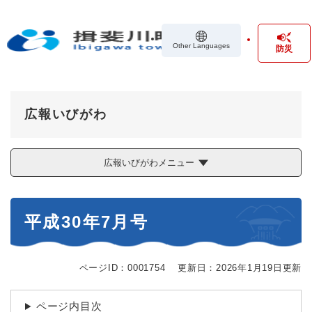
ペ
メニューを飛ばして本文へ
ー
ジ
Other Languages
防災
の
先
頭
で
す
広報いびがわ
。
広報いびがわメニュー
本
平成30年7月号
文
ページID：0001754
更新日：2026年1月19日更新
ページ内目次