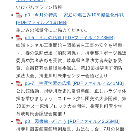
いびがわマラソン情報
p3 今月の特集 家庭可燃ごみ10％減量化作戦
[PDFファイル／1.91MB]
生ごみの減量化にご協力ください。
p4-5 まちの話題 [PDFファイル／2.43MB]
鉄嶺トンネル工事開始～関係者ら工事の安全を祈願
～、春の叙勲伝達（消防関係）、揖斐郡スポーツ推進
委員功労者表彰を受賞、岐阜県各界功労者表彰を受
賞、自衛官募集相談員委嘱式、第13回揖斐川町消防
操法大会、揖斐川町未来センター会議だより
p6-7 生涯学習の広場 [PDFファイル／2.41MB]
公民館活動、揖斐川歴史民俗資料館、正しいラジオ体
操を学びましょう、スポーツ少年団交流大会開催、第
39回カヌー東海ブロック大会開催、揖斐川町青少年
育成町民会議総会開催！
p8 図書館へ行こう [PDFファイル／2.25MB]
揖斐川図書館開館時刻延長、おはなし会、7月の休館