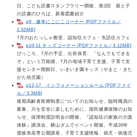
日、こども読書スタンプラリー開催、第2回 親と子
の読書のひろば、新着図書紹介
p9 健幸にこにこコーナー [PDFファイル／
2.52MB]
7月のおたっしゃ教室、認知症カフェ・失語症カフェ
p10-11 キッズコーナー [PDFファイル／3.12MB]
ぴっころ、7月の予定、出前保育、「なんでもできる
ぞ」という万能感、7月の地域子育て支援、子育て支
援センター開館日、いきいき園キッズ（やまと・きた
がた幼児園）
p12-17 インフォメーションルーム [PDFファイ
ル／3.3MB]
後期高齢者医療制度についてのお知らせ、臨時職員の
募集、川を安全に楽しむために、国民健康保険のお知
らせ、採用制度説明会の開催、『認知症の家族の介護
体験』講演会、横山ダムでイベント開催、平成30年
度岐阜高専公開講座、子育て支援情報、病児・病後児