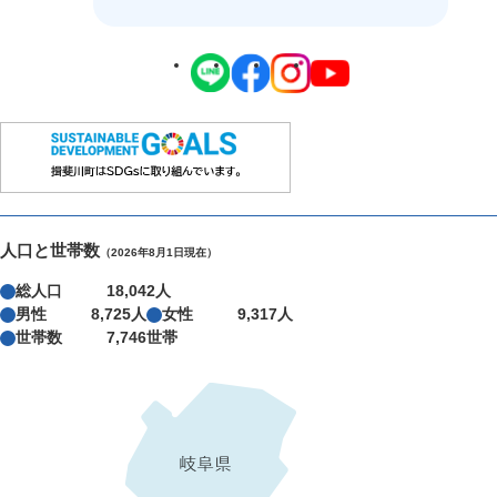
人口と世帯数
（2026年8月1日現在）
総人口
18,042人
男性
8,725人
女性
9,317人
世帯数
7,746世帯