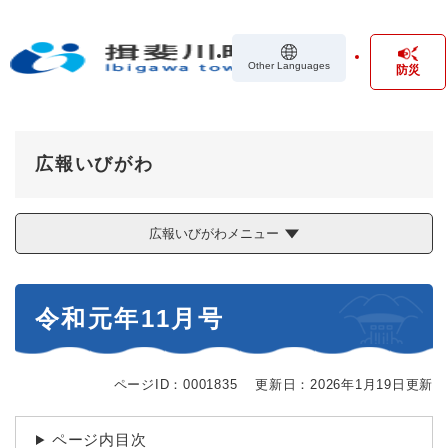
ペ
メニューを飛ばして本文へ
ー
ジ
Other Languages
防災
の
先
頭
で
す
広報いびがわ
。
広報いびがわメニュー
本
令和元年11月号
文
ページID：0001835
更新日：2026年1月19日更新
ページ内目次