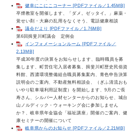
健幸にこにこコーナー [PDFファイル／1.45MB]
卒煙教室を開催します、「ダメ。ゼッタイ。」麻薬・
覚せい剤・大麻の乱用をなくそう、電話健康相談
議会だより [PDFファイル／1.76MB]
第6回揖斐川町議会 定例会
インフォメーションルーム [PDFファイル／
2.13MB]
平成30年度の決算をお知らせします、臨時職員を募
集します、町営住宅入居者募集、揖斐川町歴史民俗資
料館、西濃環境整備組合職員募集案内、青色申告決算
説明会のご案内、不動産無料相談会、（ぎふ清流おも
いやり駐車場利用証制度）を開始します、9月のご長
寿さん、シルバー人材センターからのお知らせ、城台
山ノルディック・ウォーキング会に参加しません
か？、岐阜県年金協会「福祉講座」開催のご案内、健
康セミナーの開催について
岐阜県からのお知らせ [PDFファイル／2.21MB]