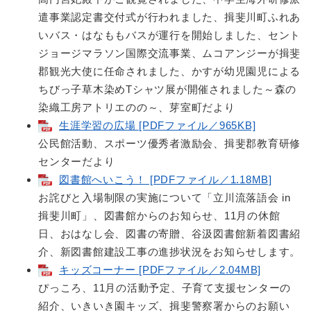
遣事業認定書交付式が行われました、揖斐川町ふれあ
いバス・はなももバスが運行を開始しました、セント
ジョージマラソン国際交流事業、ムコアンジーが揖斐
郡観光大使に任命されました、かすが幼児園児による
ちびっ子草木染めTシャツ展が開催されました～森の
染織工房アトリエのの～、芽室町だより
生涯学習の広場 [PDFファイル／965KB]
公民館活動、スポーツ優秀者激励会、揖斐郡教育研修
センターだより
図書館へいこう！ [PDFファイル／1.18MB]
お詫びと入場制限の実施について「立川流落語会 in
揖斐川町」、図書館からのお知らせ、11月の休館
日、おはなし会、図書の寄贈、谷汲図書館新着図書紹
介、新図書館建設工事の進捗状況をお知らせします。
キッズコーナー [PDFファイル／2.04MB]
ぴっころ、11月の活動予定、子育て支援センターの
紹介、いきいき園キッズ、揖斐警察署からのお願い