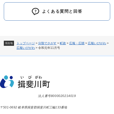
よくある質問と回答
トップページ
>
分類でさがす
>
町政
>
広報・広聴
>
広報いびがわ
>
現在地
広報いびがわ
>
令和元年11月号
法人番号8000020214019
〒501-0692 岐阜県揖斐郡揖斐川町三輪133番地