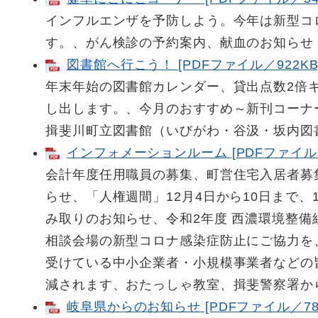
インフルエンザを予防しよう。今年は新型コ
す。、がん検診の予約案内、献血のお知らせ
図書館へ行こう！ [PDFファイル／922KB
年末年始の図書館カレンダー、貸出点数2倍
し出します。、今月のおすすめ～新刊コーナ
揖斐川町立図書館（いびがわ・谷汲・坂内図
インフォメーションルーム [PDFファイル／1
会計年度任用職員の募集、町営住宅入居者募
らせ、「人権週間」12月4日から10日まで
み取りのお知らせ、令和2年度 西濃環境整
相談会場の新型コロナ感染症防止にご協力を
受けている中小企業者・小規模事業者などの
減されます、おたっしゃ教室、揖斐警察署か
岐阜県からのお知らせ [PDFファイル／784