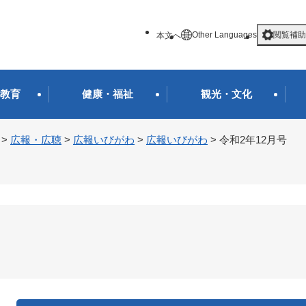
メニューを飛ばして本文へ
Other Languages
閲覧補助
本文へ
教育
健康・福祉
観光・文化
>
広報・広聴
>
広報いびがわ
>
広報いびがわ
>
令和2年12月号