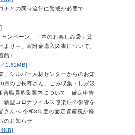
ロナとの同時流行に警戒が必要で
]
キャンペーン、「本のお楽しみ袋」貸
ーより～、寄附金購入図書について、
書館）
.61MB]
集、シルバー人材センターからのお知
、10月のご長寿さん、ごみ収集・し尿汲
備組合職員募集案内について、確定申告
、新型コロナウイルス感染症の影響を
皆さんへ 令和3年度の固定資産税が軽
らのお知らせ
KB]