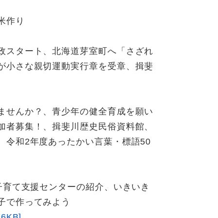
米作り
政スタート、北海道芽室町へ「さざれ
が小さな親切運動実行章を受章、揖斐
ませんか？、青少年の健全育成を願い
加者募集！、揖斐川歴史民俗資料館、
令和2年度あったかい言葉・標語50
子育て支援センターの紹介、いきいき
子で作ってみよう
KB]