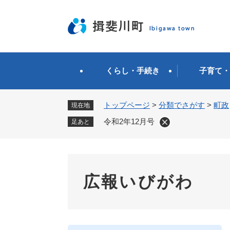
ペ
ー
ジ
の
先
頭
くらし・手続き
子育て・
で
す
。
トップページ
>
分類でさがす
>
町政
現在地
令和2年12月号
足あと
広報いびがわ