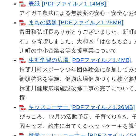
表紙 [PDFファイル／1.14MB]
|
アイガモ農法による無農薬の安心・安全なお
まちの話題 [PDFファイル／1.28MB]
富田和弘町長ありがとうございました、新町
石」を寄贈しました、大和区「はなもも会」
川町の中小企業者等支援事業について
生涯学習の広場 [PDFファイル／1.4MB]
揖斐川町スポーツ少年団体験会に参加してみ
街頭啓発を実施、健康広場健康づくり教室参
揖斐川健康広場施設改修工事の完了について、
撰
キッズコーナー [PDFファイル／1.26MB]
ぴっころ、12月の活動予定、子育てQ＆A、
園キッズ、絵本に出てくるホットケーキを親
健幸にこにこコーナー [PDFファイル／546