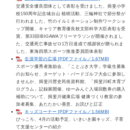
交通安全優良団体として表彰を受けました、揖斐小学
校150周年記念城台山 植樹活動、三輪神社で節分祭が
行われました、竹のイルミネーション制作ワークショ
ップ開催、キャリア教育優良校文部科学大臣表彰を受
賞、第33回IBIGAWAフリーマラソンが開催されまし
た、交通死亡事故ゼロ1万日達成で感謝状が贈られま
した、東海四県スポーツ推進委員団体表彰
生涯学習の広場 [PDFファイル／1.67MB]
スポーツ優秀者激励会、「ことぶき大学」学級生募集
のお知らせ、ターゲット・バードゴルフ大会に参加し
ませんか、揖斐川歴史民俗資料館、「揖斐川町木育プ
ログラム」記録展開催、ゆーみんぐ入場回数券の購入
補助について、揖斐川健康広場 健康づくり教室の参
加者募集、あたたかい善意、お詫びと訂正
キッズコーナー [PDFファイル／1.56MB]
ぴっころ、4月の活動予定、いきいき園キッズ、子育
て支援センターの紹介