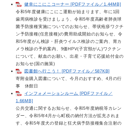
健幸にこにこコーナー [PDFファイル／1.44MB]
令和5年度健康にこにこ運動が始まります、年に1回
歯周病検診を受けましょう、令和5年度高齢者肺炎球
菌予防接種実施についてのお知らせ、帯状疱疹ワクチ
ン予防接種(任意接種)の費用助成開始のお知らせ、令
和5年度がん検診・肝炎ウイルス検診のご案内、胃カ
メラ検診の予約案内、9価HPV(子宮頸がん)ワクチン
について、献血のお願い、出産・子育て応援給付金の
お知らせ(国の施策)
図書館へ行こう！ [PDFファイル／587KB]
寄附金購入図書について、今月のおすすめ、4月の行
事 休館日
インフォメーションルーム [PDFファイル／
1.66MB]
公共交通に関するお知らせ、令和5年度納税等カレン
ダー、令和5年4月から町税の納付方法が拡充されま
す、令和5年度犬の登録と狂犬病予防接種集合注射の