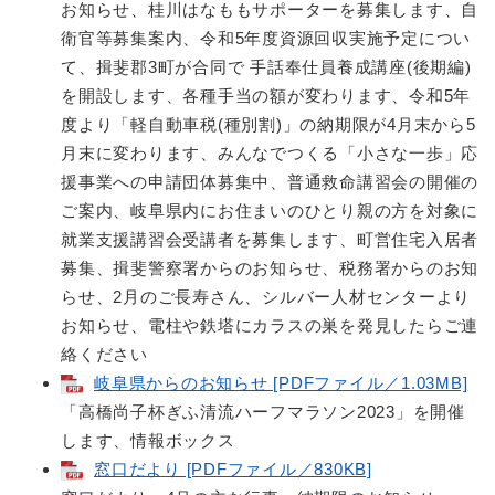
お知らせ、桂川はなももサポーターを募集します、自
衛官等募集案内、令和5年度資源回収実施予定につい
て、揖斐郡3町が合同で 手話奉仕員養成講座(後期編)
を開設します、各種手当の額が変わります、令和5年
度より「軽自動車税(種別割)」の納期限が4月末から5
月末に変わります、みんなでつくる「小さな一歩」応
援事業への申請団体募集中、普通救命講習会の開催の
ご案内、岐阜県内にお住まいのひとり親の方を対象に
就業支援講習会受講者を募集します、町営住宅入居者
募集、揖斐警察署からのお知らせ、税務署からのお知
らせ、2月のご長寿さん、シルバー人材センターより
お知らせ、電柱や鉄塔にカラスの巣を発見したらご連
絡ください
岐阜県からのお知らせ [PDFファイル／1.03MB]
「高橋尚子杯ぎふ清流ハーフマラソン2023」を開催
します、情報ボックス
窓口だより [PDFファイル／830KB]