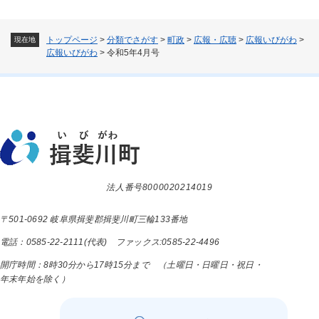
トップページ
>
分類でさがす
>
町政
>
広報・広聴
>
広報いびがわ
>
現在地
広報いびがわ
>
令和5年4月号
法人番号8000020214019
〒501-0692 岐阜県揖斐郡揖斐川町三輪133番地
電話：0585-22-2111(代表) ファックス:0585-22-4496
開庁時間：8時30分から17時15分まで （土曜日・日曜日・祝日・
年末年始を除く）