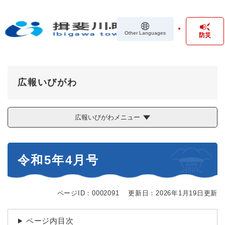
ペ
メニューを飛ばして本文へ
ー
ジ
Other Languages
防災
の
先
頭
で
す
広報いびがわ
。
広報いびがわメニュー
本
令和5年4月号
文
ページID：0002091
更新日：2026年1月19日更新
ページ内目次