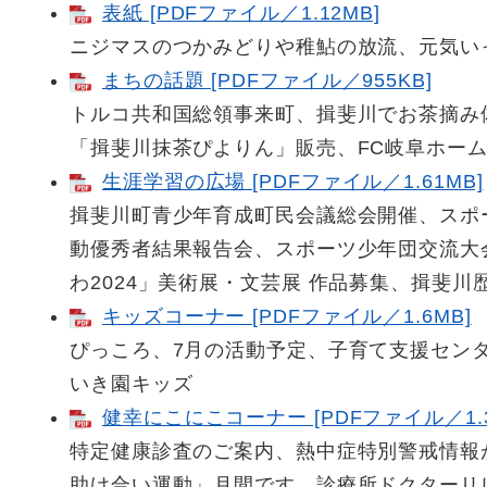
表紙 [PDFファイル／1.12MB]
ニジマスのつかみどりや稚鮎の放流、元気い
まちの話題 [PDFファイル／955KB]
トルコ共和国総領事来町、揖斐川でお茶摘み
「揖斐川抹茶ぴよりん」販売、FC岐阜ホー
生涯学習の広場 [PDFファイル／1.61MB]
揖斐川町青少年育成町民会議総会開催、スポ
動優秀者結果報告会、スポーツ少年団交流大
わ2024」美術展・文芸展 作品募集、揖斐川
キッズコーナー [PDFファイル／1.6MB]
ぴっころ、7月の活動予定、子育て支援セン
いき園キッズ
健幸にこにこコーナー [PDFファイル／1.3
特定健康診査のご案内、熱中症特別警戒情報
助け合い運動」月間です、診療所ドクターリ