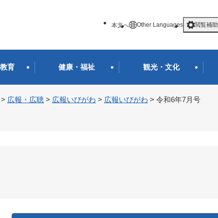
メニューを飛ばして本文へ
Other Languages
閲覧補助
本文へ
教育
健康・福祉
観光・文化
>
広報・広聴
>
広報いびがわ
>
広報いびがわ
>
令和6年7月号