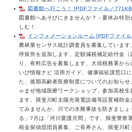
図書館へ行こう！ [PDFファイル／771KB
図書館へあそびにきませんか？－夏休み特別
しむ！
インフォメーションルーム [PDFファイル／2
農林業センサス統計調査員を募集しています、
停留所を追加します、定額減税補足給付金（
り、有料広告を募集します、大垣税務署から
いび情報ナビ 活用ガイド、健康福祉課窓口
た、後期高齢者医療制度についてのお知らせ
ゃまぜ地域医療ワークショップ」参加高校生
ます、揖斐川町太陽光発電設備等設置補助金
てみませんか、川での水難事故を防ぎましょ
る」7月は「河川愛護月間」です、揖斐警察署
税金探偵団団員募集、ご長寿さん、揖斐川町