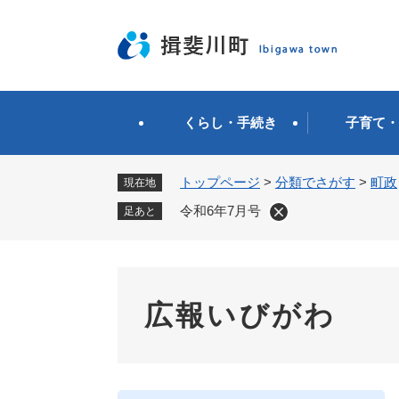
ペ
ー
ジ
の
先
頭
くらし・手続き
子育て・
で
す
。
トップページ
>
分類でさがす
>
町政
現在地
令和6年7月号
足あと
広報いびがわ