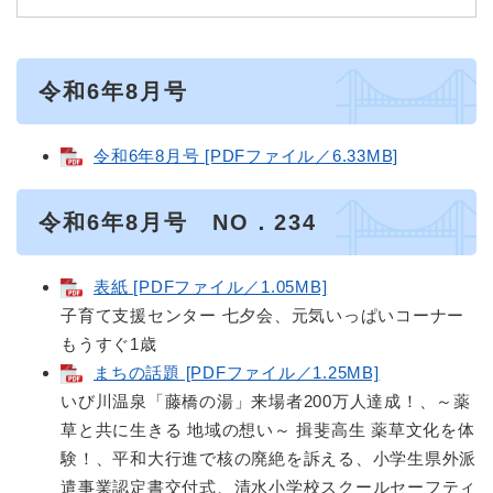
令和6年8月号
令和6年8月号 [PDFファイル／6.33MB]
​令和6年8月号 NO．234
表紙 [PDFファイル／1.05MB]
子育て支援センター 七夕会、元気いっぱいコーナー
もうすぐ1歳
まちの話題 [PDFファイル／1.25MB]
いび川温泉「藤橋の湯」来場者200万人達成！、～薬
草と共に生きる 地域の想い～ 揖斐高生 薬草文化を体
験！、平和大行進で核の廃絶を訴える、小学生県外派
遣事業認定書交付式、清水小学校スクールセーフティ