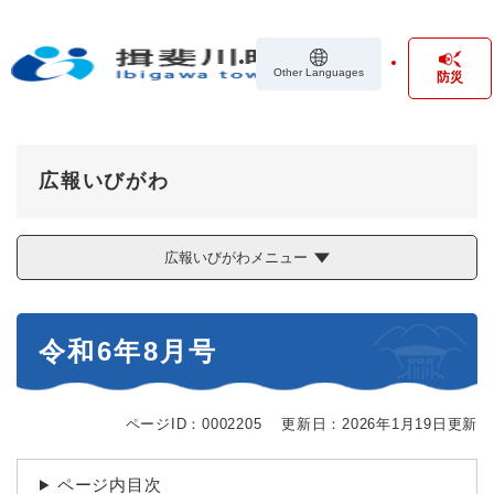
ペ
メニューを飛ばして本文へ
ー
ジ
Other Languages
防災
の
先
頭
で
す
広報いびがわ
。
広報いびがわメニュー
本
令和6年8月号
文
ページID：0002205
更新日：2026年1月19日更新
ページ内目次