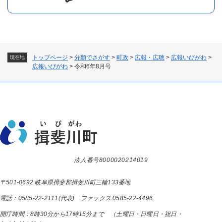
トップページ
>
分類でさがす
>
町政
>
広報・広聴
>
広報いびがわ
>
現在地
広報いびがわ
>
令和6年8月号
法人番号8000020214019
〒501-0692 岐阜県揖斐郡揖斐川町三輪133番地
電話：0585-22-2111(代表) ファックス:0585-22-4496
開庁時間：8時30分から17時15分まで （土曜日・日曜日・祝日・