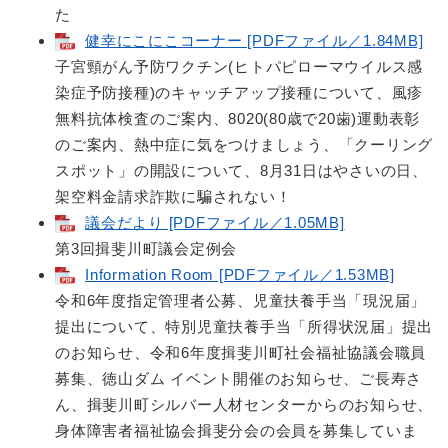
た
健幸にこにこコーナー [PDFファイル／1.84MB]
子宮頸がん予防ワクチン(ヒトパピローマウイルス感
染症予防接種)のキャッチアップ接種について、風疹
無料抗体検査のご案内、8020(80歳で20歯)運動表彰
のご案内、熱中症に気をつけましょう、「クーリング
スポット」の開設について、8月31日はやさいの日、
架空料金請求詐欺に騙されない！
議会だより [PDFファイル／1.05MB]
第3回揖斐川町議会定例会
Information Room [PDFファイル／1.53MB]
令和6年度指定管理者公募、児童扶養手当「現況届」
提出について、特別児童扶養手当「所得状況届」提出
のお知らせ、令和6年度揖斐川町社会福祉協議会職員
募集、徳山ダム イベント開催のお知らせ、ご長寿さ
ん、揖斐川町シルバー人材センターからのお知らせ、
身体障害者福祉協会揖斐分会の会員を募集していま