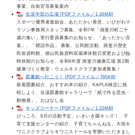
事業、自衛官等募集案内
生涯学習の広場 [PDFファイル／1.36MB]
スポーツ優秀者激励会、あたたかい善意、いびがわマ
ラソン事務局スタッフ募集、令和7年「揖斐川町二十
歳の集い」実行委員募集のお知らせ、「あったかい言
葉」、「標語作品」 募集、公民館活動、揖斐川歴史
民俗資料館、徳山民族資料収蔵庫休館日変更および臨
時休館のお知らせ、令和6年度 揖斐川健康広場 第2期
健康づくり教室・ウェルネスクラブ参加者募集！
図書館へ行こう！ [PDFファイル／785KB]
新着図書紹介、おすすめ本の紹介、KAPLA検定に挑
戦しよう、谷汲図書館ギャラリーで「紙で作る昆虫・
動物展」、おはなし会
キッズコーナー [PDFファイル／1.32MB]
ぴっころ、8月の活動予定、いきいき園キッズ！、子
育て支援センターの紹介、子育てちゃんねる、大垣キ
ワニスクラブよりキワニスドールを寄贈いただきまし