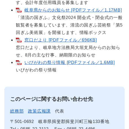
す、会計年度任用職員を募集します
岐阜県からのお知らせ [PDFファイル／1.17MB]
「清流の国ぎふ」文化祭2024 開会式・閉会式の一般
観覧者を募集しています、清流の国ぎふ芸術祭「第5
回ぎふ美術展」を開催します、情報ボックス
窓口だより [PDFファイル／696KB]
窓口だより、岐阜地方法務局大垣支局からのお知ら
せ、8月の主な行事、納期限のお知らせ
いびがわの祭り情報 [PDFファイル／1.6MB]
いびがわの祭り情報
このページに関するお問い合わせ先
総務部
政策広報課
代表
〒501-0692
岐阜県揖斐郡揖斐川町三輪133番地
Tel：0585-22-2112
Fax：0585-22-4496