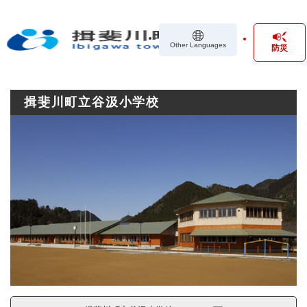
ペ
メニューを飛ばして本文へ
ー
ジ
Other Languages
防災
の
先
頭
で
揖斐川町立谷汲小学校
す
。