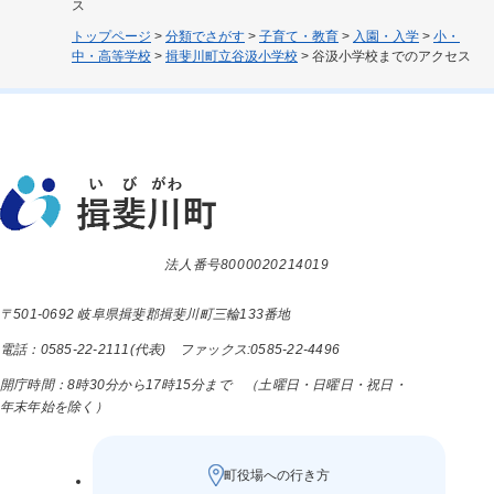
ス
トップページ
>
分類でさがす
>
子育て・教育
>
入園・入学
>
小・
中・高等学校
>
揖斐川町立谷汲小学校
>
谷汲小学校までのアクセス
法人番号8000020214019
〒501-0692 岐阜県揖斐郡揖斐川町三輪133番地
電話：0585-22-2111(代表) ファックス:0585-22-4496
開庁時間：8時30分から17時15分まで （土曜日・日曜日・祝日・
年末年始を除く）
町役場への行き方