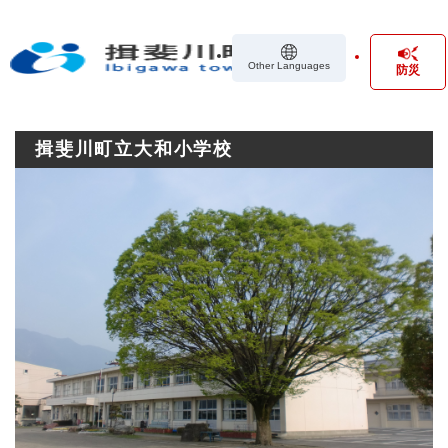
ペ
メニューを飛ばして本文へ
ー
ジ
Other Languages
防災
の
先
頭
で
揖斐川町立大和小学校
す
。