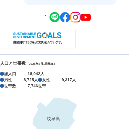
人口と世帯数
（2026年8月1日現在）
総人口
18,042人
男性
8,725人
女性
9,317人
世帯数
7,746世帯