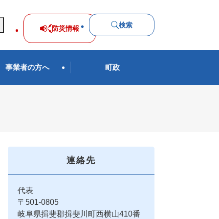
検索
防災
情報
事業者の方へ
町政
連絡先
代表
〒501-0805
岐阜県揖斐郡揖斐川町西横山410番