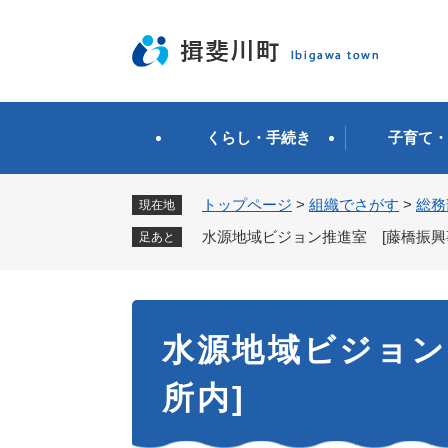
ペ
ー
ジ
の
先
頭
くらし・手続き
子育て・
で
す
。
トップページ
>
組織でさがす
>
総務
現在地
水源地域ビジョン推進室 [藤橋振興
足あと
本
水源地域ビジョン
文
所内]