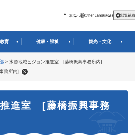
メニューを飛ばして本文へ
Other Languages
閲覧補助
本文へ
教育
健康・福祉
観光・文化
部
>
水源地域ビジョン推進室 [藤橋振興事務所内]
事務所内]
推進室 [藤橋振興事務