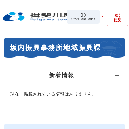
ペ
メニューを飛ばして本文へ
ー
ジ
Other Languages
防災
の
先
頭
で
本
す
坂内振興事務所地域振興課
文
。
新着情報
現在、掲載されている情報はありません。