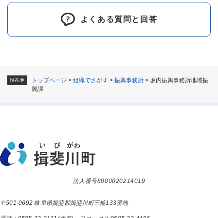
よくある質問と回答
トップページ
>
組織でさがす
>
振興事務所
>
坂内振興事務所地域振
現在地
興課
法人番号8000020214019
〒501-0692 岐阜県揖斐郡揖斐川町三輪133番地