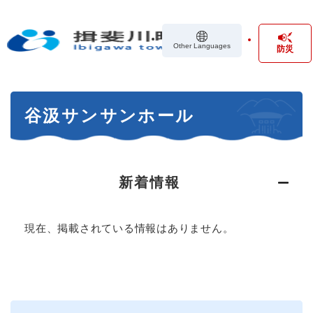
ペ
メニューを飛ばして本文へ
ー
ジ
Other Languages
防災
の
先
頭
で
本
す
谷汲サンサンホール
文
。
新着情報
現在、掲載されている情報はありません。