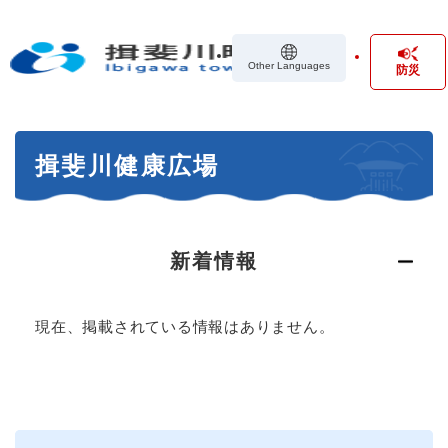
ペ
メニューを飛ばして本文へ
ー
ジ
Other Languages
防災
の
先
頭
で
本
す
揖斐川健康広場
文
。
新着情報
現在、掲載されている情報はありません。