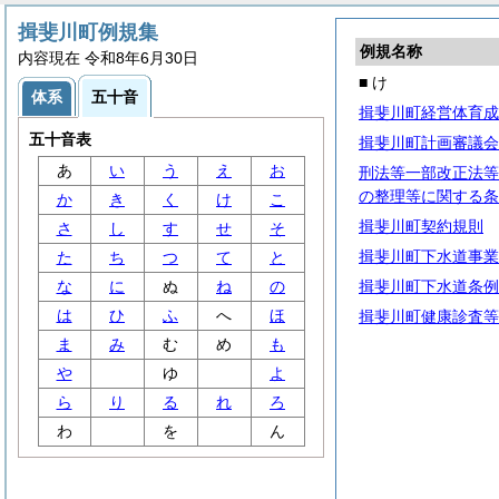
揖斐川町例規集
例規名称
内容現在 令和8年6月30日
■ け
体系
五十音
揖斐川町経営体育成
五十音表
揖斐川町計画審議会
あ
い
う
え
お
刑法等一部改正法等
の整理等に関する条
か
き
く
け
こ
揖斐川町契約規則
さ
し
す
せ
そ
揖斐川町下水道事業
た
ち
つ
て
と
な
に
ぬ
ね
の
揖斐川町下水道条例
は
ひ
ふ
へ
ほ
揖斐川町健康診査等
ま
み
む
め
も
や
ゆ
よ
ら
り
る
れ
ろ
わ
を
ん