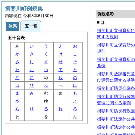
揖斐川町例規集
例規名称
内容現在 令和8年6月30日
■ ほ
体系
五十音
揖斐川町立保育所に
関する規則
五十音表
揖斐川町立保育所の
あ
い
う
え
お
規則
か
き
く
け
こ
揖斐川町立保育所の
さ
し
す
せ
そ
条例
た
ち
つ
て
と
揖斐川町放課後児童
な
に
ぬ
ね
の
び運営に関する基準
は
ひ
ふ
へ
ほ
揖斐川町防災会議条
ま
み
む
め
も
揖斐川町防災行政無
や
ゆ
よ
管理に関する条例
ら
り
る
れ
ろ
揖斐川町防災行政無
わ
を
ん
揖斐川町法定外公共
揖斐川町法定外公共