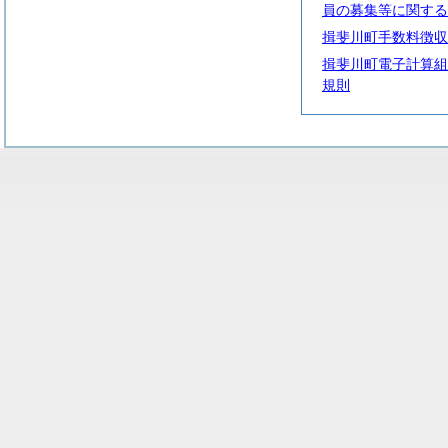
員の募集等に関する
揖斐川町手数料徴収
揖斐川町電子計算組
規則