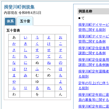
揖斐川町例規集
例規名称
内容現在 令和8年4月1日
■ て
体系
五十音
揖斐川町デイサービ
管理に関する規則
五十音表
揖斐川町デイサービ
あ
い
う
え
お
管理に関する条例
か
き
く
け
こ
揖斐川町定住促進用
さ
し
す
せ
そ
譲渡に関する条例
た
ち
つ
て
と
揖斐川町定住促進用
な
に
ぬ
ね
の
譲渡に関する条例施
は
ひ
ふ
へ
ほ
揖斐川町定年退職者
ま
み
む
め
も
る規則
や
ゆ
よ
定年の引上げに伴う
ら
り
る
れ
ろ
る規則
わ
を
ん
揖斐川町定年前に退
員の募集等に関する
揖斐川町定年前に退