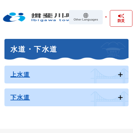
ペ
メニューを飛ばして本文へ
ー
ジ
Other Languages
防災
の
先
頭
で
本
す
水道・下水道
文
。
上水道
下水道