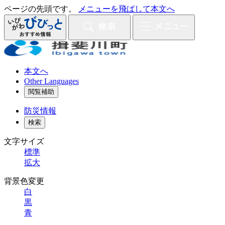
ページの先頭です。
メニューを飛ばして本文へ
本文へ
Other Languages
閲覧補助
防災
情報
検索
文字サイズ
標準
拡大
背景色変更
白
黒
青