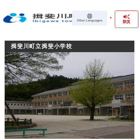
ペ
メニューを飛ばして本文へ
ー
ジ
Other Languages
防災
の
先
頭
で
揖斐川町立揖斐小学校
す
。