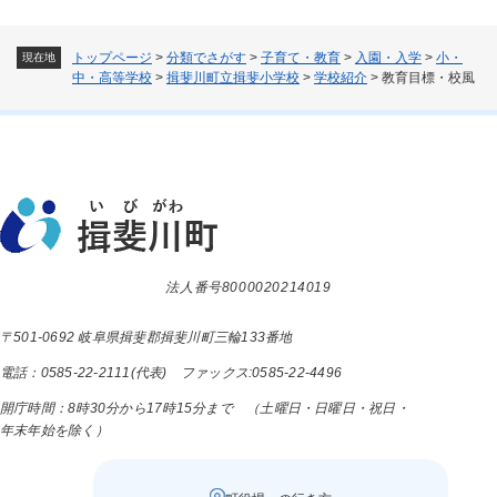
トップページ
>
分類でさがす
>
子育て・教育
>
入園・入学
>
小・
現在地
中・高等学校
>
揖斐川町立揖斐小学校
>
学校紹介
>
教育目標・校風
法人番号8000020214019
〒501-0692 岐阜県揖斐郡揖斐川町三輪133番地
電話：0585-22-2111(代表) ファックス:0585-22-4496
開庁時間：8時30分から17時15分まで （土曜日・日曜日・祝日・
年末年始を除く）