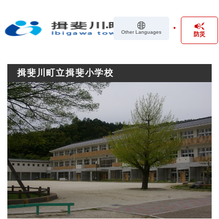
ペ
メニューを飛ばして本文へ
ー
ジ
Other Languages
防災
の
先
頭
で
揖斐川町立揖斐小学校
す
。