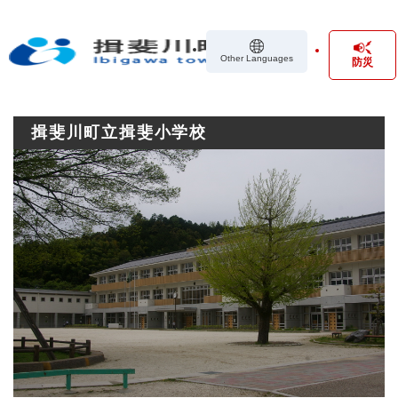
ペ
メニューを飛ばして本文へ
ー
ジ
Other Languages
防災
の
先
頭
で
揖斐川町立揖斐小学校
す
。