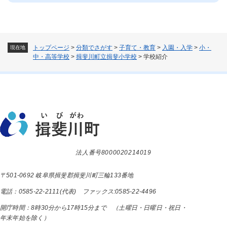
トップページ
>
分類でさがす
>
子育て・教育
>
入園・入学
>
小・
現在地
中・高等学校
>
揖斐川町立揖斐小学校
>
学校紹介
法人番号8000020214019
〒501-0692 岐阜県揖斐郡揖斐川町三輪133番地
電話：0585-22-2111(代表) ファックス:0585-22-4496
開庁時間：8時30分から17時15分まで （土曜日・日曜日・祝日・
年末年始を除く）