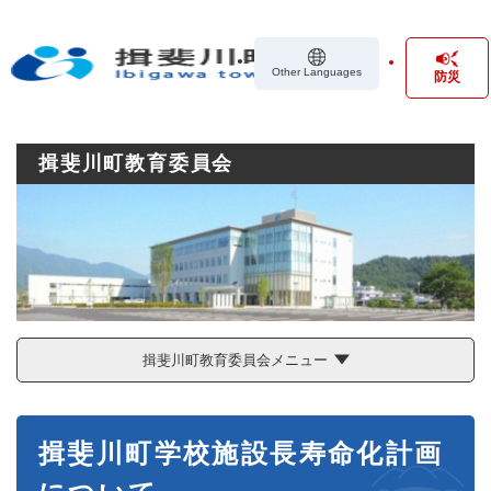
ペ
メニューを飛ばして本文へ
ー
ジ
Other Languages
防災
の
先
頭
で
揖斐川町教育委員会
す
。
揖斐川町教育委員会メニュー
本
揖斐川町学校施設長寿命化計画
文