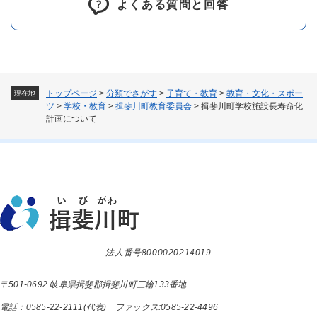
よくある質問と回答
トップページ
>
分類でさがす
>
子育て・教育
>
教育・文化・スポー
現在地
ツ
>
学校・教育
>
揖斐川町教育委員会
>
揖斐川町学校施設長寿命化
計画について
法人番号8000020214019
〒501-0692 岐阜県揖斐郡揖斐川町三輪133番地
電話：0585-22-2111(代表) ファックス:0585-22-4496