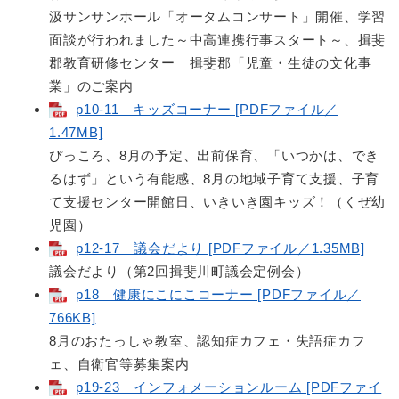
汲サンサンホール「オータムコンサート」開催、学習
面談が行われました～中高連携行事スタート～、揖斐
郡教育研修センター 揖斐郡「児童・生徒の文化事
業」のご案内
p10-11 キッズコーナー [PDFファイル／
1.47MB]
ぴっころ、8月の予定、出前保育、「いつかは、でき
るはず」という有能感、8月の地域子育て支援、子育
て支援センター開館日、いきいき園キッズ！（くぜ幼
児園）
p12-17 議会だより [PDFファイル／1.35MB]
議会だより（第2回揖斐川町議会定例会）
p18 健康にこにこコーナー [PDFファイル／
766KB]
8月のおたっしゃ教室、認知症カフェ・失語症カフ
ェ、自衛官等募集案内
p19-23 インフォメーションルーム [PDFファイ