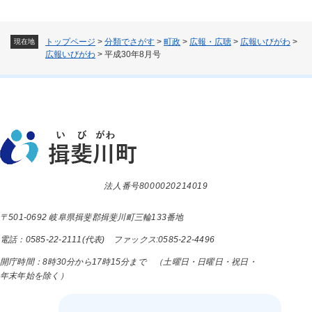
トップページ
>
分類でさがす
>
町政
>
広報・広聴
>
広報いびがわ
>
現在地
広報いびがわ
>
平成30年8月号
法人番号8000020214019
〒501-0692 岐阜県揖斐郡揖斐川町三輪133番地
電話：0585-22-2111(代表) ファックス:0585-22-4496
開庁時間：8時30分から17時15分まで （土曜日・日曜日・祝日・
年末年始を除く）