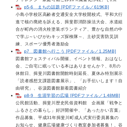
p5-6 まちの話題 [PDFファイル／619KB]
小島小学校区高齢者交通安全大学校開校式、平和大行
進で核の廃絶を訴える、揖斐郡消防操法大会、水道組
合が町内の消火栓塗装ボランティア、豊かな自然の中
で学ぶ～いびがわキッズ探検隊～、土砂災害防災訓
練、スポーツ優秀者激励会
p7 図書館へ行こう [PDFファイル／1.25MB]
図書館フェスティバル開催、イベント情報、おはなし
会、ご自宅に眠っている本はありませんか？、8月の
休館日、揖斐川図書館開館時刻延長、夏休み特別展示
「読者感想文課題図書展示」、「お手伝いします！自
由研究」、谷汲図書館新着図書紹介
p8-9 生涯学習の広場 [PDFファイル／1.48MB]
公民館活動、揖斐川歴史民俗資料館 企画展「戦争と
ふるさとの暮らし」好評開催中、「あったかい言葉」
作品募集、平成31年揖斐川町成人式実行委員募集の
お知らせ、健康広場健康づくり教室参加者募集！、谷