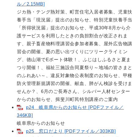
ル／2.15MB]
ジカ熱・テング熱対策、町営住宅入居者募集、児童扶
養手当「現況届」提出のお知らせ、特別児童扶養手当
「所得状況届」提出のお知らせ、平成30年8月から介
護サービスを利用したときの負担割合が改正されま
す、親子畜産物料理講習会参加者募集、屋外広告物講
習会の開催、夏の思い出づくりにツリークライミン
グ、徳山湖でEボート体験！、ふじはしふるさと夏ま
つり開催！、福祉三施設合同夏祭り～地域の皆さまと
のふれあい～、違反対象物公表制度のお知らせ、甲種
防火管理新規講習の開催、献血、肺がん検診を受けま
せんか？、6月のご長寿さん、シルバー人材センター
からのお知らせ、揖斐川町民特別講座のご案内
p24 岐阜県からのお知らせ [PDFファイル／
346KB]
岐阜県からのお知らせ
p25 窓口だより [PDFファイル／303KB]