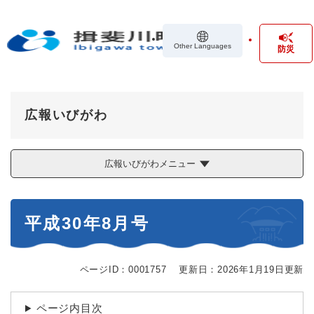
ペ
メニューを飛ばして本文へ
ー
ジ
Other Languages
防災
の
先
頭
で
す
広報いびがわ
。
広報いびがわメニュー
本
平成30年8月号
文
ページID：0001757
更新日：2026年1月19日更新
ページ内目次