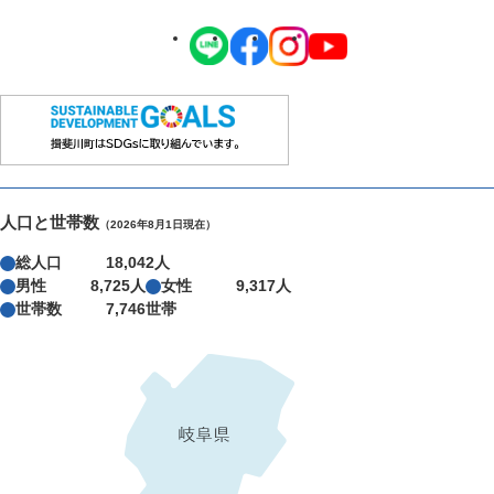
人口と世帯数
（2026年8月1日現在）
総人口
18,042人
男性
8,725人
女性
9,317人
世帯数
7,746世帯