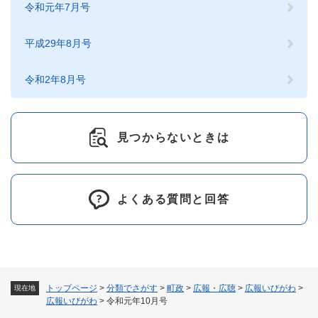
令和元年7月号
平成29年8月号
令和2年8月号
見つからないときは
よくある質問と回答
トップページ
>
分類でさがす
>
町政
>
広報・広聴
>
広報いびがわ
>
現在地
広報いびがわ
>
令和元年10月号