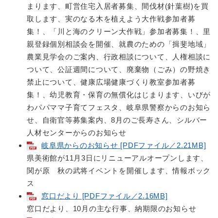
まります、町営住宅入居者募集、間伐材(針葉樹)を買
取します、実のなる木を植えよう大作戦参加者募
集！、「川と海のクリーン大作戦」参加者募集！、里
親登録個別相談会を開催、就農のための「揖斐地域」
農業見学会のご案内、行政相談について、人権相談に
ついて、公証週間について、廃棄物（ごみ）の野焼き
禁止について、健康広場健康づくり教室参加者募
集！、幼児教育・保育の無償化はじまります、いびが
わパパママ子育てフェスタ、岐阜県警察からのお知ら
せ、自衛官等募集案内、8月のご長寿さん、シルバー
人材センターからのお知らせ
岐阜県からのお知らせ [PDFファイル／2.21MB]
県美術館が11月3日にリニューアルオープンします、
関が原 秋の武将イベントを開催します、情報ボック
ス
窓口だより [PDFファイル／2.16MB]
窓口だより、10月の主な行事、納期限のお知らせ