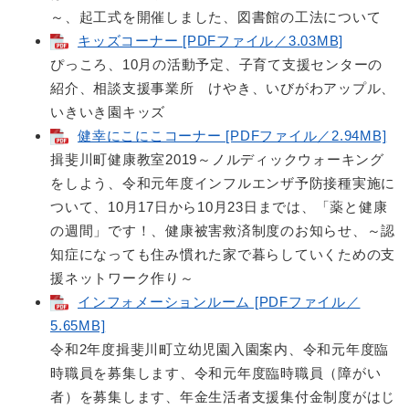
～、起工式を開催しました、図書館の工法について
キッズコーナー [PDFファイル／3.03MB]
ぴっころ、10月の活動予定、子育て支援センターの
紹介、相談支援事業所 けやき、いびがわアップル、
いきいき園キッズ
健幸にこにこコーナー [PDFファイル／2.94MB]
揖斐川町健康教室2019～ノルディックウォーキング
をしよう、令和元年度インフルエンザ予防接種実施に
ついて、10月17日から10月23日までは、「薬と健康
の週間」です！、健康被害救済制度のお知らせ、～認
知症になっても住み慣れた家で暮らしていくための支
援ネットワーク作り～
インフォメーションルーム [PDFファイル／
5.65MB]
令和2年度揖斐川町立幼児園入園案内、令和元年度臨
時職員を募集します、令和元年度臨時職員（障がい
者）を募集します、年金生活者支援集付金制度がはじ