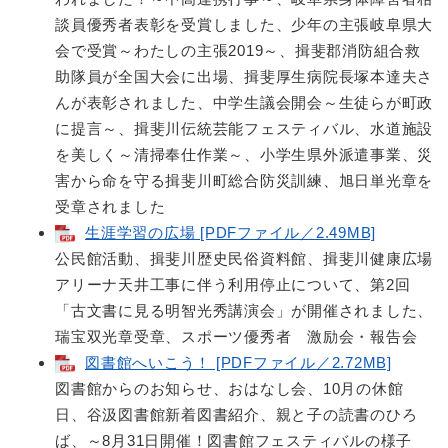
談員優秀者表彰を受賞しました、少年の主張岐阜県大
会で受賞～わたしの主張2019～、揖斐郡消防組合救
助隊員が全国大会に出場、揖斐厚生病院長塚本達夫さ
んが表彰されました、中学生議会開会～生徒らが町政
に提言～、揖斐川伝統芸能フェスティバル、水道施設
を美しく～清掃奉仕作業～、小学生県外派遣事業、災
害から命を守る揖斐川町総合防災訓練、旭日単光章を
受章されました
生涯学習の広場 [PDFファイル／2.49MB]
公民館活動、揖斐川歴史民俗資料館、揖斐川健康広場
アリーナ天井工事に伴う利用停止について、第2回
「古文書に見る明智光秀講演会」が開催されました、
瑞宝双光章受章、スポーツ優秀者 激励会・報告会
図書館へいこう！ [PDFファイル／2.72MB]
図書館からのお知らせ、おはなし会、10月の休館
日、谷汲図書館新着図書紹介、親と子の読書のひろ
ば、～8月31日開催！図書館フェスティバルの様子