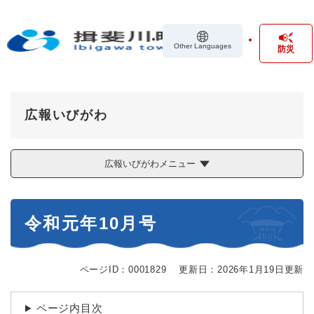
ペ
メニューを飛ばして本文へ
ー
ジ
Other Languages
防災
の
先
頭
で
す
広報いびがわ
。
広報いびがわメニュー
本
令和元年10月号
文
ページID：0001829
更新日：2026年1月19日更新
ページ内目次