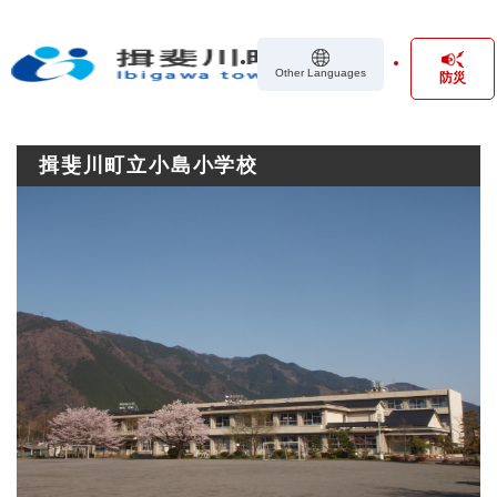
ペ
メニューを飛ばして本文へ
ー
ジ
Other Languages
防災
の
先
頭
で
揖斐川町立小島小学校
す
。