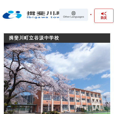
ペ
メニューを飛ばして本文へ
ー
ジ
Other Languages
防災
の
先
頭
で
揖斐川町立谷汲中学校
す
。