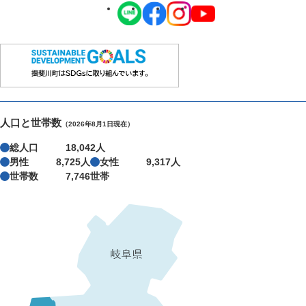
人口と世帯数
（2026年8月1日現在）
総人口
18,042人
男性
8,725人
女性
9,317人
世帯数
7,746世帯