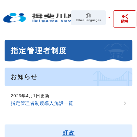
ペ
メニューを飛ばして本文へ
ー
ジ
Other Languages
防災
の
先
頭
で
本
す
指定管理者制度
文
。
お知らせ
2026年4月1日更新
指定管理者制度導入施設一覧
町政