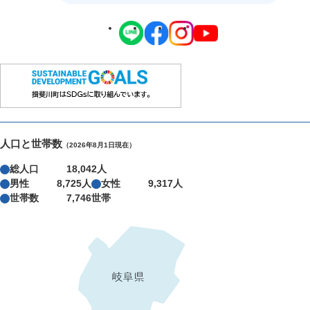
人口と世帯数
（2026年8月1日現在）
総人口
18,042人
男性
8,725人
女性
9,317人
世帯数
7,746世帯