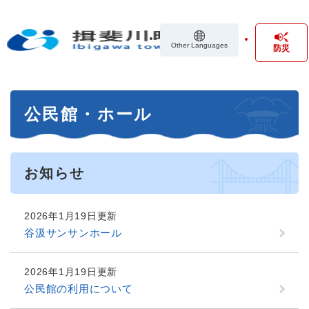
ペ
メニューを飛ばして本文へ
ー
ジ
Other Languages
防災
の
先
頭
で
本
す
公民館・ホール
文
。
お知らせ
2026年1月19日更新
谷汲サンサンホール
2026年1月19日更新
公民館の利用について