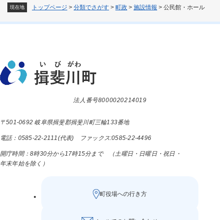
トップページ
>
分類でさがす
>
町政
>
施設情報
>
公民館・ホール
現在地
法人番号8000020214019
〒501-0692 岐阜県揖斐郡揖斐川町三輪133番地
電話：0585-22-2111(代表) ファックス:0585-22-4496
開庁時間：8時30分から17時15分まで （土曜日・日曜日・祝日・
年末年始を除く）
町役場への行き方