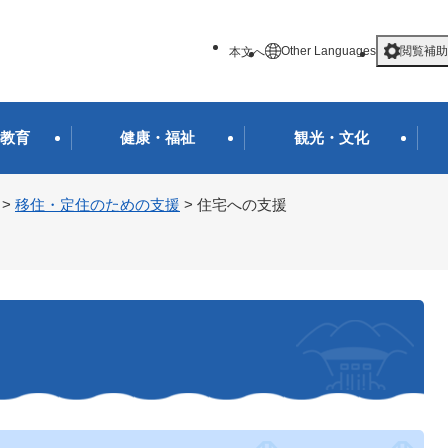
メニューを飛ばして本文へ
Other Languages
閲覧補助
本文へ
教育
健康・福祉
観光・文化
>
移住・定住のための支援
>
住宅への支援