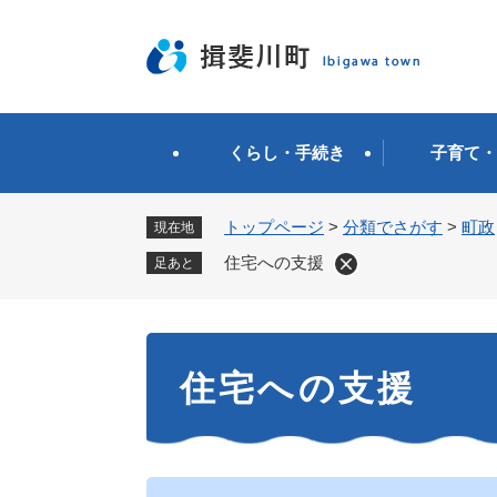
ペ
ー
ジ
の
先
頭
くらし・手続き
子育て・
で
す
。
トップページ
>
分類でさがす
>
町政
現在地
住宅への支援
足あと
本
住宅への支援
文