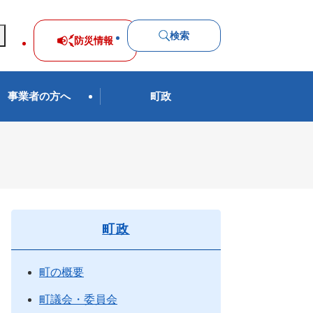
検索
防災
情報
事業者の方へ
町政
町政
町の概要
町議会・委員会