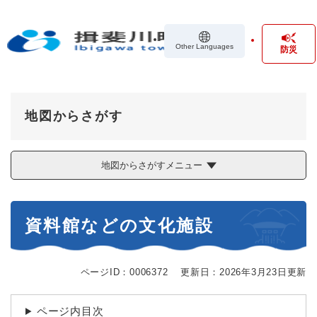
ペ
メニューを飛ばして本文へ
ー
ジ
Other Languages
防災
の
先
頭
で
す
地図からさがす
。
地図からさがすメニュー
本
資料館などの文化施設
文
ページID：0006372
更新日：2026年3月23日更新
ページ内目次