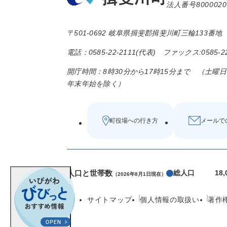
法人番号8000020
〒501-0692 岐阜県揖斐郡揖斐川町三輪133番地
電話：0585-22-2111(代表) ファックス:0585-22
開庁時間：8時30分から17時15分まで （土曜
年末年始を除く）
町役場への行き方
メールで
人口と世帯数
総人口
18
（2026年8月1日現在）
サイトマップ
個人情報の取扱い
著作