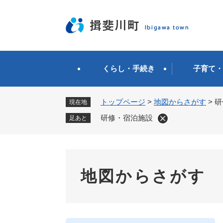
ペ
ー
ジ
の
先
頭
くらし・手続き
子育て・
で
す
。
トップページ
>
地図からさがす
>
研
現在地
研修・宿泊施設
足あと
地図からさがす