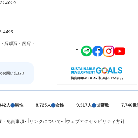
214019
-4496
日・日曜日・祝日・
のお問い合わせ
,042人
男性
8,725人
女性
9,317人
世帯数
7,746
権・免責事項
リンクについて
ウェブアクセシビリティ方針