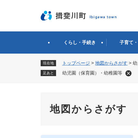
ペ
ー
ジ
の
先
頭
くらし・手続き
子育て・
で
す
。
トップページ
>
地図からさがす
>
幼
現在地
幼児園（保育園）・幼稚園等
足あと
地図からさがす