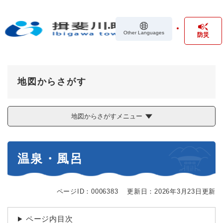
ペ
メニューを飛ばして本文へ
ー
ジ
Other Languages
防災
の
先
頭
で
す
地図からさがす
。
地図からさがすメニュー
本
温泉・風呂
文
ページID：0006383
更新日：2026年3月23日更新
ページ内目次