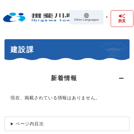
ペ
メニューを飛ばして本文へ
ー
ジ
Other Languages
防災
の
先
頭
で
本
す
建設課
文
。
新着情報
現在、掲載されている情報はありません。
ページ内目次