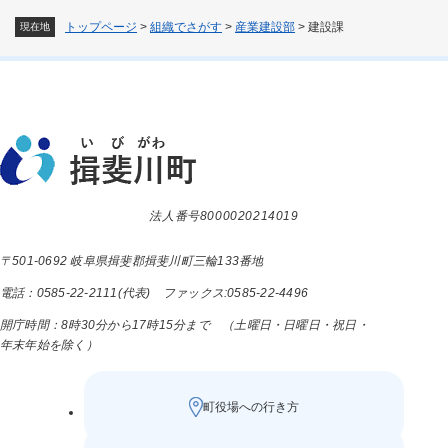
トップページ
>
組織でさがす
>
産業建設部
>
建設課
現在地
法人番号8000020214019
〒501-0692 岐阜県揖斐郡揖斐川町三輪133番地
電話：0585-22-2111(代表) ファックス:0585-22-4496
開庁時間：8時30分から17時15分まで （土曜日・日曜日・祝日・
年末年始を除く）
町役場への行き方