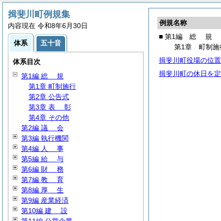
揖斐川町例規集
例規名称
内容現在 令和8年6月30日
■ 第1編
総
規
体系
五十音
第1章 町制施
揖斐川町役場の位置
体系目次
揖斐川町の休日を定
第1編
総
規
第1章 町制施行
第2章 公告式
第3章
表
彰
第4章 その他
第2編
議
会
第3編 執行機関
第4編
人
事
第5編
給
与
第6編
財
務
第7編
教
育
第8編
厚
生
第9編 産業経済
第10編
建
設