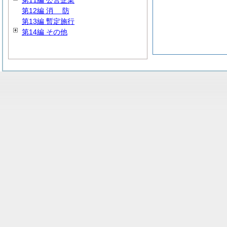
第11編 公営企業
第12編
消
防
第13編 暫定施行
第14編 その他