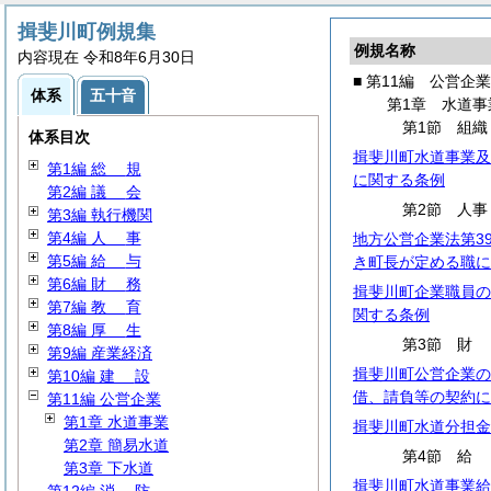
揖斐川町例規集
例規名称
内容現在 令和8年6月30日
■ 第11編 公営企業
体系
五十音
第1章 水道事
第1節 組織
体系目次
揖斐川町水道事業及
第1編
総
規
に関する条例
第2編
議
会
第2節 人事
第3編 執行機関
第4編
人
事
地方公営企業法第3
第5編
給
与
き町長が定める職に
第6編
財
務
揖斐川町企業職員の
第7編
教
育
関する条例
第8編
厚
生
第3節
第9編 産業経済
揖斐川町公営企業の
第10編
建
設
借、請負等の契約に
第11編 公営企業
第1章 水道事業
揖斐川町水道分担金
第2章 簡易水道
第4節
第3章 下水道
揖斐川町水道事業給