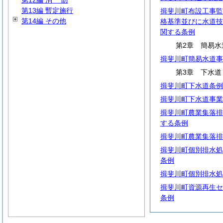
第12編
消
防
第13編 暫定施行
揖斐川町布設工事監
第14編 その他
格基準並びに水道技
関する条例
第2章 簡易水
揖斐川町簡易水道事
第3章 下水道
揖斐川町下水道条例
揖斐川町下水道事業
揖斐川町農業集落排
する条例
揖斐川町農業集落排
揖斐川町個別排水処
条例
揖斐川町個別排水処
揖斐川町資源再生セ
条例